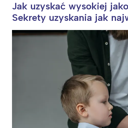
Jak uzyskać wysokiej jakoś
Sekrety uzyskania jak najw
Wiosenny koncert ptaków na płocie
Kwitnąca wiśn