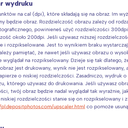
ar wydruku
nktów na cal (dpi), które składają się na obraz. Im wy
any będzie obraz. Rozdzielczość obrazu zależy od rod
otograficznego, powinieneś użyć rozdzielczości 300dp
zość około 200dpi. Jeśli używasz niższej rozdzielczoś
 i rozpikselowane. Jest to wynikiem braku wystarczaj
leży pamiętać, że nawet jeśli używasz obrazu o wysok
ie wyglądał na rozpikselowany. Dzieje się tak dlatego,
y obraz jest drukowany, wynik nie jest rozpikselowany, 
ierze o niskiej rozdzielczości. Zasadniczo, wydruk o n
zu, którego używasz do drukowania. Jeśli używasz obra
ści, twój obraz będzie nadal wyglądał tak wyraźnie, ja
niskiej rozdzielczości stanie się on rozpikselowany i 
//pl.depositphotos.com/upscaler.html
co pomoże usunąć 
zu