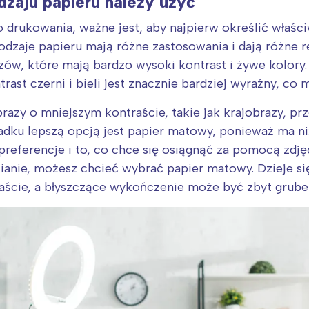
dzaju papieru należy użyć
rójmiasto
Południe
oznań
Północ
 drukowania, ważne jest, aby najpierw określić właści
rocław
Wszystkie
rodzaje papieru mają różne zastosowania i dają różne re
azów, które mają bardzo wysoki kontrast i żywe kolory.
rast czerni i bieli jest znacznie bardziej wyraźny, co
Wybieram
obrazy o mniejszym kontraście, takie jak krajobrazy, pr
adku lepszą opcją jest papier matowy, ponieważ ma ni
eferencje i to, co chce się osiągnąć za pomocą zdjęć.
ianie, możesz chcieć wybrać papier matowy. Dzieje się 
ście, a błyszczące wykończenie może być zbyt grube 