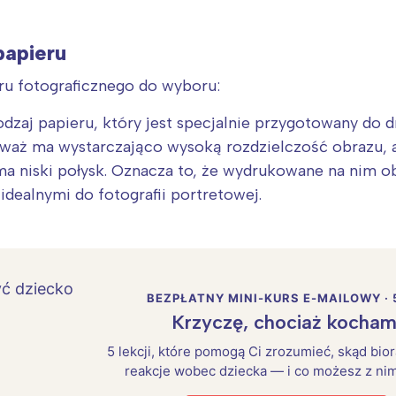
papieru
eru fotograficznego do wyboru:
rodzaj papieru, który jest specjalnie przygotowany do
ieważ ma wystarczająco wysoką rozdzielczość obrazu, 
 ma niski połysk. Oznacza to, że wydrukowane na nim o
 idealnymi do fotografii portretowej.
BEZPŁATNY MINI-KURS E-MAILOWY · 
Krzyczę, chociaż kocham
5 lekcji, które pomogą Ci zrozumieć, skąd bio
reakcje wobec dziecka — i co możesz z nim