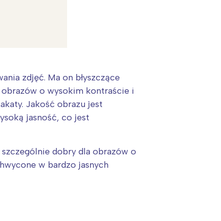
wania zdjęć. Ma on błyszczące
 i obrazów o wysokim kontraście i
katy. Jakość obrazu jest
soką jasność, co jest
t szczególnie dobry dla obrazów o
:
uchwycone w bardzo jasnych