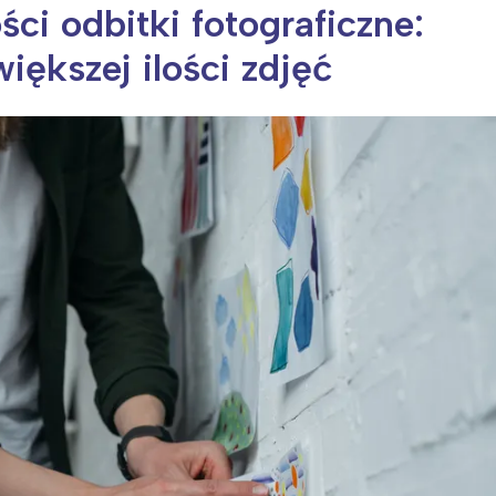
ci odbitki fotograficzne:
iększej ilości zdjęć
ia i jej płatki
Pszczoła i kwitnący ul