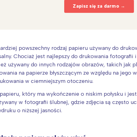
Zapisz się za darmo →
jbardziej powszechny rodzaj papieru używany do druko
alny. Chociaż jest najlepszy do drukowania fotografii
ż używany do innych rodzajów obrazów, takich jak pla
wania na papierze błyszczącym ze względu na jego wy
rukowania w ciemniejszym otoczeniu.
 papieru, który ma wykończenie o niskim połysku i jes
Interesują mnie wydarzenia z tego regionu
żywany w fotografii ślubnej, gdzie zdjęcia są często 
ruku o niższej jasności.
arszawa
Śląsk
ódź
Kraków