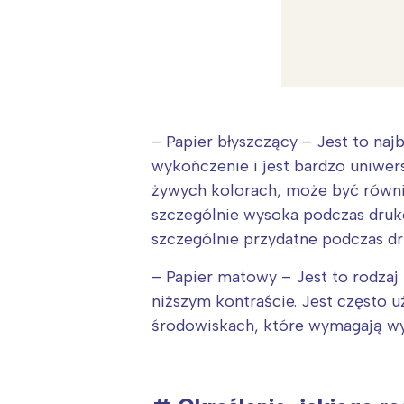
– Papier błyszczący – Jest to na
wykończenie i jest bardzo uniwers
żywych kolorach, może być równie
szczególnie wysoka podczas druko
szczególnie przydatne podczas d
– Papier matowy – Jest to rodzaj
niższym kontraście. Jest często u
środowiskach, które wymagają wyd
W
Ł