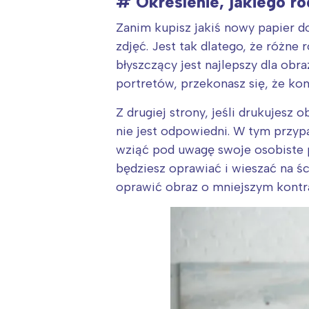
# Określenie, jakiego ro
T
P
Zanim kupisz jakiś nowy papier do
W
zdjęć. Jest tak dlatego, że różne 
błyszczący jest najlepszy dla obr
portretów, przekonasz się, że kont
Z drugiej strony, jeśli drukujesz 
nie jest odpowiedni. W tym przyp
wziąć pod uwagę swoje osobiste pr
będziesz oprawiać i wieszać na śc
oprawić obraz o mniejszym kontra