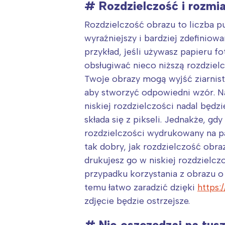
# Rozdzielczość i rozmi
Rozdzielczość obrazu to liczba pu
wyraźniejszy i bardziej zdefiniow
przykład, jeśli używasz papieru f
obsługiwać nieco niższą rozdzielc
Twoje obrazy mogą wyjść ziarniste
aby stworzyć odpowiedni wzór. Na
niskiej rozdzielczości nadal będz
składa się z pikseli. Jednakże, gd
rozdzielczości wydrukowany na pap
tak dobry, jak rozdzielczość obra
drukujesz go w niskiej rozdzielczo
przypadku korzystania z obrazu o 
temu łatwo zaradzić dzięki
https:
zdjęcie będzie ostrzejsze.
#
Nie oszczędzaj na tus