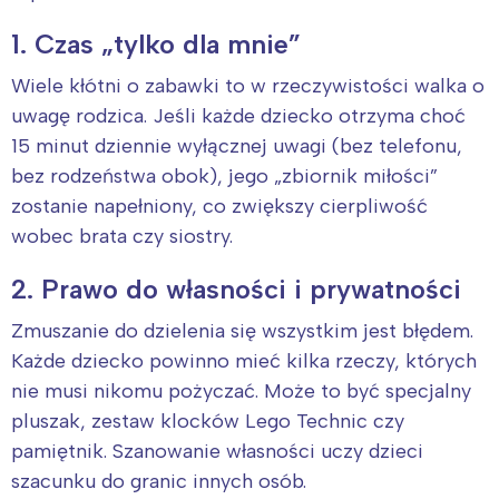
1. Czas „tylko dla mnie”
Wiele kłótni o zabawki to w rzeczywistości walka o
uwagę rodzica. Jeśli każde dziecko otrzyma choć
15 minut dziennie wyłącznej uwagi (bez telefonu,
bez rodzeństwa obok), jego „zbiornik miłości”
zostanie napełniony, co zwiększy cierpliwość
wobec brata czy siostry.
2. Prawo do własności i prywatności
Zmuszanie do dzielenia się wszystkim jest błędem.
Interesują mnie wydarzenia z
Każde dziecko powinno mieć kilka rzeczy, których
tego regionu:
nie musi nikomu pożyczać. Może to być specjalny
pluszak, zestaw klocków Lego Technic czy
pamiętnik. Szanowanie własności uczy dzieci
Warszawa
Śląsk
szacunku do granic innych osób.
Łódź
Kraków