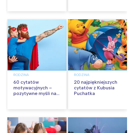
wycieczkę z dziećmi
RODZINA
RODZINA
60 cytatów
20 najpiękniejszych
motywacyjnych –
cytatów z Kubusia
pozytywne myśli na
Puchatka
każdy dzień