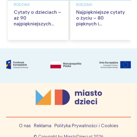
RODZINA
RODZINA
Cytaty o dzieciach –
Najpiękniejsze cytaty
aż 90
o życiu – 80
najpiękniejszych
pięknych i
cytatów o
inspirujących myśli
dzieciństwie
O nas
Reklama
Polityka Prywatności i Cookies
© Copyright by MiastoDzieci.pl
2026