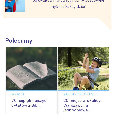
60 cytatów motywacyjnych – pozytywne
myśli na każdy dzień
Polecamy
RODZINA
RAZEM Z DZIECKIEM
70 najpiękniejszych
20 miejsc w okolicy
cytatów z Biblii
Warszawy na
jednodniową