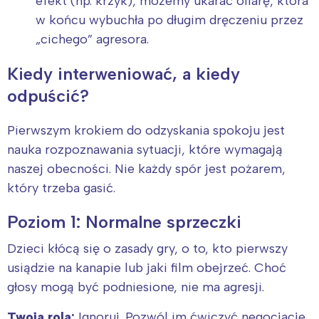
efekt (np. krzyk), możemy ukarać ofiarę, która
w końcu wybuchła po długim dręczeniu przez
„cichego” agresora.
Kiedy interweniować, a kiedy
odpuścić?
Pierwszym krokiem do odzyskania spokoju jest
nauka rozpoznawania sytuacji, które wymagają
naszej obecności. Nie każdy spór jest pożarem,
który trzeba gasić.
Poziom 1: Normalne sprzeczki
Dzieci kłócą się o zasady gry, o to, kto pierwszy
usiądzie na kanapie lub jaki film obejrzeć. Choć
głosy mogą być podniesione, nie ma agresji.
Twoja rola:
Ignoruj. Pozwól im ćwiczyć negocjacje.