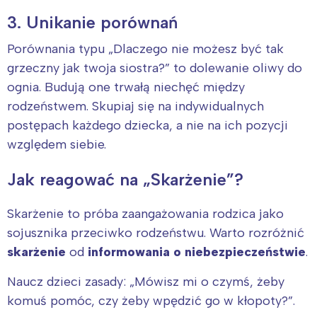
Trójmiasto
Południe
3. Unikanie porównań
Poznań
Północ
Porównania typu „Dlaczego nie możesz być tak
Wrocław
Wszystkie
grzeczny jak twoja siostra?” to dolewanie oliwy do
ognia. Budują one trwałą niechęć między
Wybieram
rodzeństwem. Skupiaj się na indywidualnych
postępach każdego dziecka, a nie na ich pozycji
względem siebie.
Jak reagować na „Skarżenie”?
Skarżenie to próba zaangażowania rodzica jako
sojusznika przeciwko rodzeństwu. Warto rozróżnić
skarżenie
od
informowania o niebezpieczeństwie
.
Naucz dzieci zasady: „Mówisz mi o czymś, żeby
komuś pomóc, czy żeby wpędzić go w kłopoty?”.