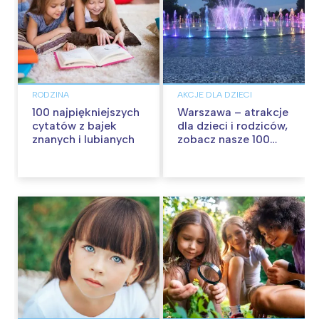
RODZINA
AKCJE DLA DZIECI
100 najpiękniejszych
Warszawa – atrakcje
cytatów z bajek
dla dzieci i rodziców,
znanych i lubianych
zobacz nasze 100
propozycji na
wspólną zabawę!