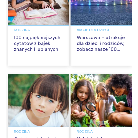
RODZINA
AKCJE DLA DZIECI
100 najpiękniejszych
Warszawa – atrakcje
cytatów z bajek
dla dzieci i rodziców,
znanych i lubianych
zobacz nasze 100
propozycji na
wspólną zabawę!
RODZINA
RODZINA