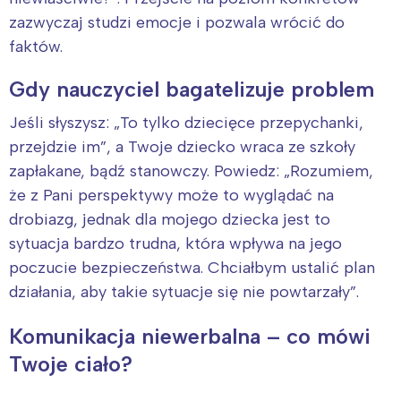
zazwyczaj studzi emocje i pozwala wrócić do
faktów.
Interesują mnie wydarzenia z
Gdy nauczyciel bagatelizuje problem
tego regionu:
Jeśli słyszysz: „To tylko dziecięce przepychanki,
przejdzie im”, a Twoje dziecko wraca ze szkoły
Warszawa
Śląsk
zapłakane, bądź stanowczy. Powiedz: „Rozumiem,
Łódź
Kraków
że z Pani perspektywy może to wyglądać na
Trójmiasto
Południe
drobiazg, jednak dla mojego dziecka jest to
Poznań
Północ
sytuacja bardzo trudna, która wpływa na jego
Wrocław
Wszystkie
poczucie bezpieczeństwa. Chciałbym ustalić plan
działania, aby takie sytuacje się nie powtarzały”.
Wybieram
Komunikacja niewerbalna – co mówi
Twoje ciało?