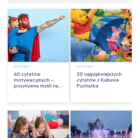
RODZINA
RODZINA
60 cytatów
20 najpiękniejszych
motywacyjnych –
cytatów z Kubusia
pozytywne myśli na
Puchatka
każdy dzień