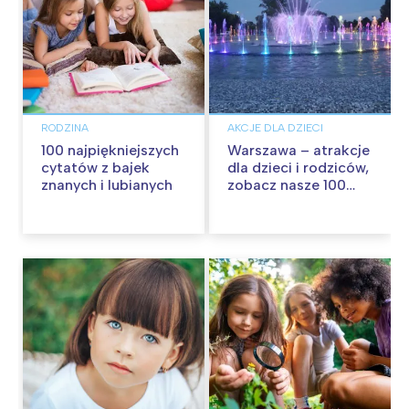
RODZINA
AKCJE DLA DZIECI
100 najpiękniejszych
Warszawa – atrakcje
cytatów z bajek
dla dzieci i rodziców,
znanych i lubianych
zobacz nasze 100
propozycji na
wspólną zabawę!