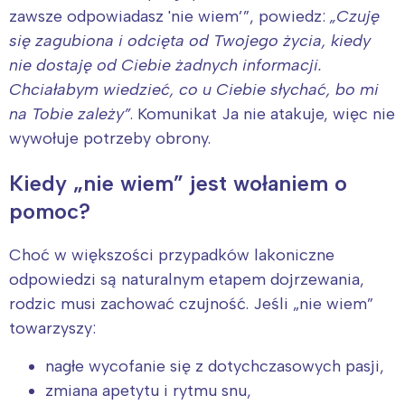
zawsze odpowiadasz 'nie wiem’”, powiedz:
„Czuję
się zagubiona i odcięta od Twojego życia, kiedy
nie dostaję od Ciebie żadnych informacji.
Interesują mnie wydarzenia z
Chciałabym wiedzieć, co u Ciebie słychać, bo mi
tego regionu:
na Tobie zależy”
. Komunikat Ja nie atakuje, więc nie
wywołuje potrzeby obrony.
Warszawa
Śląsk
Kiedy „nie wiem” jest wołaniem o
Łódź
Kraków
pomoc?
Trójmiasto
Południe
Poznań
Północ
Choć w większości przypadków lakoniczne
Wrocław
Wszystkie
odpowiedzi są naturalnym etapem dojrzewania,
rodzic musi zachować czujność. Jeśli „nie wiem”
towarzyszy:
Wybieram
nagłe wycofanie się z dotychczasowych pasji,
zmiana apetytu i rytmu snu,