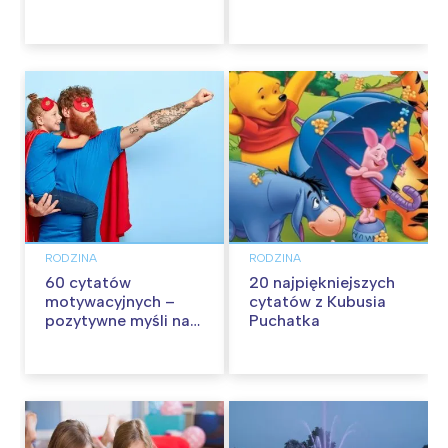
wycieczkę z dziećmi
RODZINA
RODZINA
60 cytatów
20 najpiękniejszych
motywacyjnych –
cytatów z Kubusia
pozytywne myśli na
Puchatka
każdy dzień