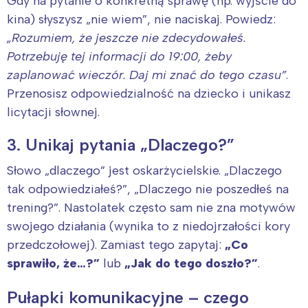
Gdy na pytanie o konkretną sprawę (np. wyjście do
kina) słyszysz „nie wiem”, nie naciskaj. Powiedz:
„Rozumiem, że jeszcze nie zdecydowałeś.
Potrzebuję tej informacji do 19:00, żeby
zaplanować wieczór. Daj mi znać do tego czasu”
.
Przenosisz odpowiedzialność na dziecko i unikasz
licytacji słownej.
3. Unikaj pytania „Dlaczego?”
Słowo „dlaczego” jest oskarżycielskie. „Dlaczego
tak odpowiedziałeś?”, „Dlaczego nie poszedłeś na
trening?”. Nastolatek często sam nie zna motywów
swojego działania (wynika to z niedojrzałości kory
przedczołowej). Zamiast tego zapytaj:
„Co
sprawiło, że…?”
lub
„Jak do tego doszło?”
.
Pułapki komunikacyjne – czego