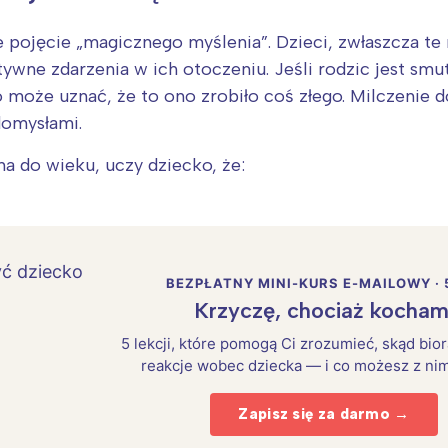
e pojęcie „magicznego myślenia”. Dzieci, zwłaszcza te
ywne zdarzenia w ich otoczeniu. Jeśli rodzic jest smu
o może uznać, że to ono zrobiło coś złego. Milczenie 
domysłami.
 do wieku, uczy dziecko, że:
BEZPŁATNY MINI-KURS E-MAILOWY · 
Krzyczę, chociaż kocham
Interesują mnie wydarzenia z tego regionu
5 lekcji, które pomogą Ci zrozumieć, skąd bio
reakcje wobec dziecka — i co możesz z nim
arszawa
Śląsk
Zapisz się za darmo →
ódź
Kraków