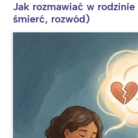
Jak rozmawiać w rodzinie
śmierć, rozwód)
Wiosenny koncert ptaków na płocie
Kwitnąca wiśn