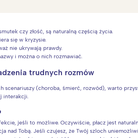
rójmiasto
Południe
oznań
Północ
rocław
Wszystkie
smutek czy złość, są naturalną częścią życia.
Wybieram
era się w kryzysie.
aż nie ukrywają prawdy.
nazwy i można o nich rozmawiać.
adzenia trudnych rozmów
 scenariuszy (choroba, śmierć, rozwód), warto przys
 interakcji.
o
kcie, jeśli to możliwe. Oczywiście, płacz jest naturaln
acja nad Tobą. Jeśli czujesz, że Twój szloch uniemożli