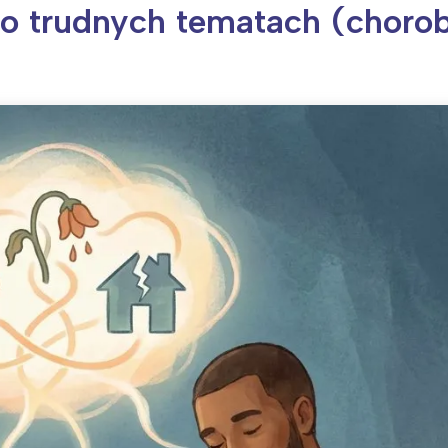
 o trudnych tematach (choro
ia i jej płatki
Pszczoła i kwitnący ul