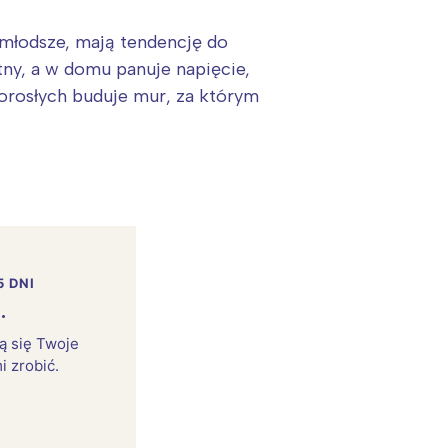
 młodsze, mają tendencję do
tny, a w domu panuje napięcie,
dorosłych buduje mur, za którym
5 DNI
.
:
rą się Twoje
i zrobić.