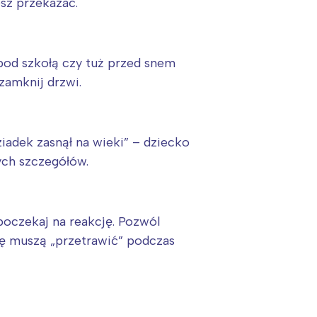
sz przekazać.
pod szkołą czy tuż przed snem
 zamknij drzwi.
iadek zasnął na wieki” – dziecko
ych szczegółów.
 poczekaj na reakcję. Pozwól
tę muszą „przetrawić” podczas