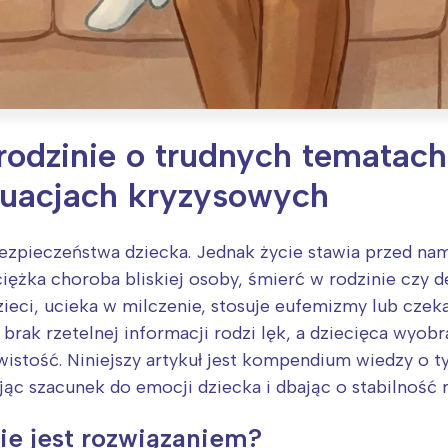
rodzinie o trudnych tematach
tuacjach kryzysowych
zpieczeństwa dziecka. Jednak życie stawia przed nam
ężka choroba bliskiej osoby, śmierć w rodzinie czy d
zieci, ucieka w milczenie, stosuje eufemizmy lub czek
rak rzetelnej informacji rodzi lęk, a dziecięca wyobr
wistość. Niniejszy artykuł jest kompendium wiedzy o t
c szacunek do emocji dziecka i dbając o stabilność r
nie jest rozwiązaniem?