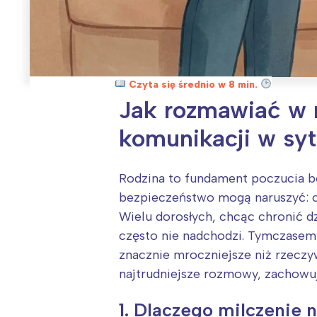
Czyta się średnio w 8 min.
Jak rozmawiać w 
komunikacji w sy
Rodzina to fundament poczucia be
bezpieczeństwo mogą naruszyć: ci
Wielu dorosłych, chcąc chronić d
często nie nadchodzi. Tymczasem b
znacznie mroczniejsze niż rzeczy
najtrudniejsze rozmowy, zachowują
1. Dlaczego milczenie 