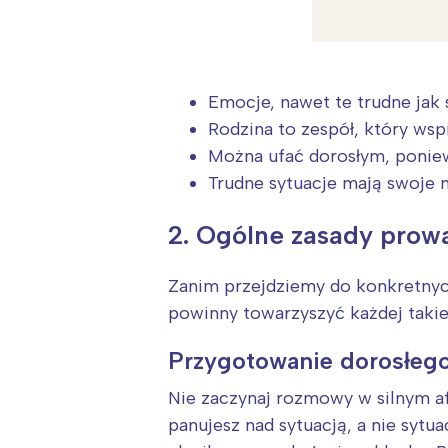
T
P
W
Emocje, nawet te trudne jak 
Rodzina to zespół, który wspi
Można ufać dorosłym, poniew
Trudne sytuacje mają swoje 
2. Ogólne zasady prow
Zanim przejdziemy do konkretnych
powinny towarzyszyć każdej takiej
Przygotowanie dorosłeg
Nie zaczynaj rozmowy w silnym afe
panujesz nad sytuacją, a nie sytu