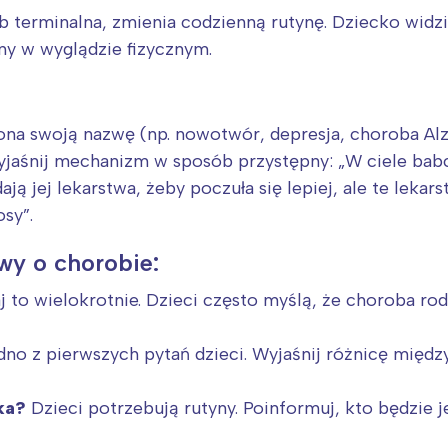
 terminalna, zmienia codzienną rutynę. Dziecko widzi 
ny w wyglądzie fizycznym.
ona swoją nazwę (np. nowotwór, depresja, choroba Alzh
aśnij mechanizm w sposób przystępny: „W ciele babci
ają jej lekarstwa, żeby poczuła się lepiej, ale te lekar
sy”.
wy o chorobie:
 to wielokrotnie. Dzieci często myślą, że choroba rod
dno z pierwszych pytań dzieci. Wyjaśnij różnicę międ
ka?
Dzieci potrzebują rutyny. Poinformuj, kto będzie je