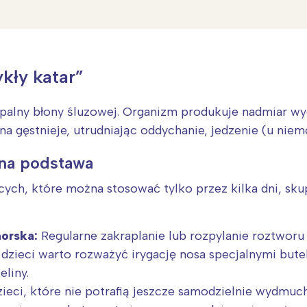
rójmiasto
Południe
oznań
Północ
rocław
Wszystkie
ykły katar”
Wybieram
 zapalny błony śluzowej. Organizm produkuje nadmiar wyd
na gęstnieje, utrudniając oddychanie, jedzenie (u niemo
tna podstawa
cych, które można stosować tylko przez kilka dni, sk
morska:
Regularne zakraplanie lub rozpylanie roztworu 
h dzieci warto rozważyć irygację nosa specjalnymi but
eliny.
ieci, które nie potrafią jeszcze samodzielnie wydmuch