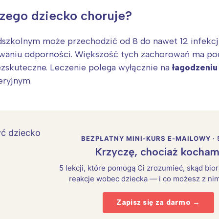
zego dziecko choruje?
dszkolnym może przechodzić od 8 do nawet 12 infekcj
dowaniu odporności. Większość tych zachorowań ma po
ezskuteczne. Leczenie polega wyłącznie na
łagodzeni
eryjnym.
BEZPŁATNY MINI-KURS E-MAILOWY · 
Krzyczę, chociaż kocham
Interesują mnie wydarzenia z tego regionu
5 lekcji, które pomogą Ci zrozumieć, skąd bio
reakcje wobec dziecka — i co możesz z nim
arszawa
Śląsk
Zapisz się za darmo →
ódź
Kraków