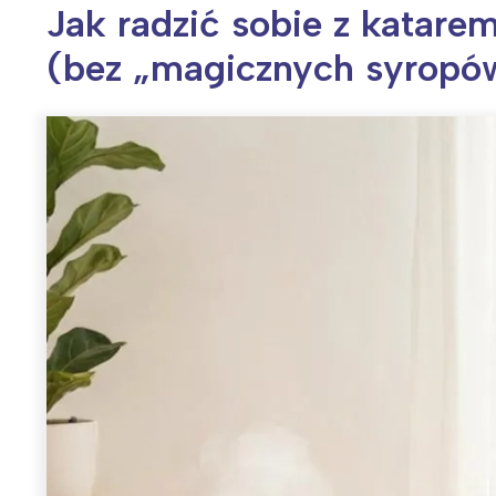
Jak radzić sobie z katare
(bez „magicznych syropó
Wiosenny koncert ptaków na płocie
Kwitnąca wiśn