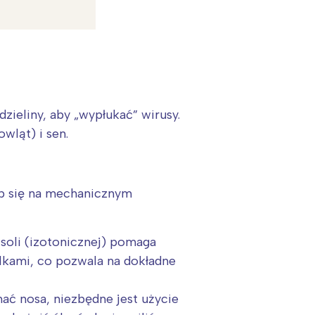
zieliny, aby „wypłukać” wirusy.
wląt) i sen.
up się na mechanicznym
soli (izotonicznej) pomaga
elkami, co pozwala na dokładne
ać nosa, niezbędne jest użycie