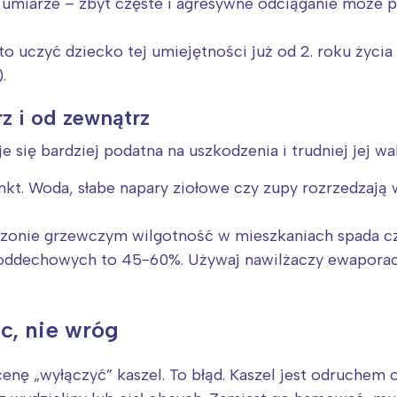
o umiarze – zbyt częste i agresywne odciąganie może p
o uczyć dziecko tej umiejętności już od 2. roku życia
.
z i od zewnątrz
e się bardziej podatna na uszkodzenia i trudniej jej w
kt. Woda, słabe napary ziołowe czy zupy rozrzedzają w
zonie grzewczym wilgotność w mieszkaniach spada cz
 oddechowych to 45-60%. Używaj nawilżaczy ewaporacy
c, nie wróg
enę „wyłączyć” kaszel. To błąd. Kaszel jest odruchem