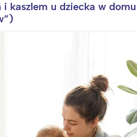
m i kaszlem u dziecka w domu
w”)
ia i jej płatki
Pszczoła i kwitnący ul