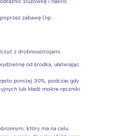
odrażnić śluzówkę i nasilić
 poprzez zabawę (np.
alczyć z drobnoustrojami.
ydzielinę od środka, ułatwiając
ęsto poniżej 30%, podczas gdy
jnych lub kładź mokre ręczniki
 obronnym, który ma na celu