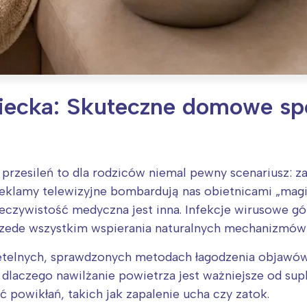
dziecka: Skuteczne domowe s
rzesileń to dla rodziców niemal pewny scenariusz: za
reklamy telewizyjne bombardują nas obietnicami „mag
zeczywistość medyczna jest inna. Infekcje wirusowe 
przede wszystkim wspierania naturalnych mechanizmó
etelnych, sprawdzonych metodach łagodzenia objawów 
dlaczego nawilżanie powietrza jest ważniejsze od su
ć powikłań, takich jak zapalenie ucha czy zatok.