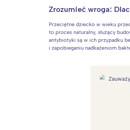
Zrozumieć wroga: Dlac
Przeciętne dziecko w wieku prze
to proces naturalny, służący bu
antybiotyki są w ich przypadku b
i zapobieganiu nadkażeniom bakt
W
Ł