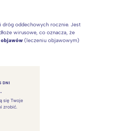
i dróg oddechowych rocznie. Jest
dłoże wirusowe, co oznacza, że
u objawów
(leczeniu objawowym)
5 DNI
.
:
rą się Twoje
i zrobić.