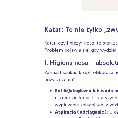
T
P
W
Katar: To nie tylko „zw
Katar, czyli nieżyt nosa, to stan
Problem pojawia się, gdy wydzieli
1. Higiena nosa – absolu
Zamiast szukać kropli obkurczają
oczyszczaniu:
Sól fizjologiczna lub woda 
rozrzedzić katar. U starszyc
wypłukanie zalegającej wydzi
Aspiracja (odciąganie):
U dz