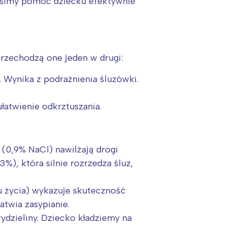
usimy pomóc dziecku efektywnie
rzechodzą one jeden w drugi:
. Wynika z podrażnienia śluzówki.
ułatwienie odkrztuszania.
j (0,9% NaCl) nawilżają drogi
%), która silnie rozrzedza śluz,
 życia) wykazuje skuteczność
atwia zasypianie.
dzieliny. Dziecko kładziemy na