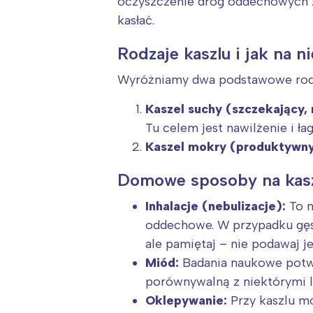
oczyszczenie dróg oddechowych z
kasłać.
Rodzaje kaszlu i jak na n
Wyróżniamy dwa podstawowe rodzaj
Kaszel suchy (szczekający,
Tu celem jest nawilżenie i ła
Kaszel mokry (produktywny
Domowe sposoby na kasz
Inhalacje (nebulizacje):
To n
oddechowe. W przypadku gęste
ale pamiętaj – nie podawaj j
Miód:
Badania naukowe potwi
porównywalną z niektórymi le
Oklepywanie:
Przy kaszlu m