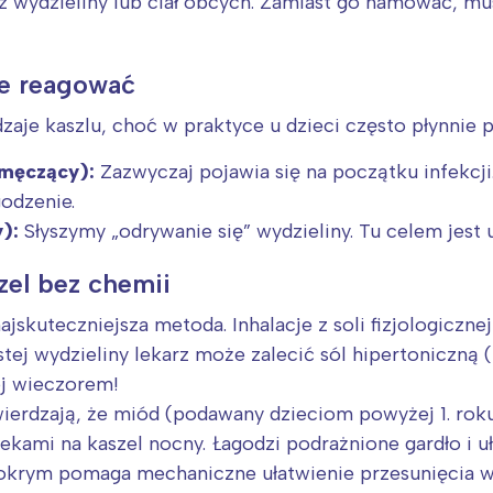
 wydzieliny lub ciał obcych. Zamiast go hamować, m
ie reagować
e kaszlu, choć w praktyce u dzieci często płynnie p
 męczący):
Zazwyczaj pojawia się na początku infekcji
godzenie.
):
Słyszymy „odrywanie się” wydzieliny. Tu celem jest 
el bez chemii
ajskuteczniejsza metoda. Inhalacje z soli fizjologiczne
j wydzieliny lekarz może zalecić sól hipertoniczną (3
ej wieczorem!
erdzają, że miód (podawany dzieciom powyżej 1. roku
kami na kaszel nocny. Łagodzi podrażnione gardło i uł
okrym pomaga mechaniczne ułatwienie przesunięcia wy