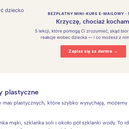
BEZPŁATNY MINI-KURS E-MAILOWY · 
Krzyczę, chociaż kocham
5 lekcji, które pomogą Ci zrozumieć, skąd bio
reakcje wobec dziecka — i co możesz z nim
Zapisz się za darmo →
y plastyczne
Interesują mnie wydarzenia z tego regionu
 mas plastycznych, które szybko wysychają, możemy 
arszawa
Śląsk
ódź
Kraków
ka mąki, szklanka soli i około pół szklanki wody. To id