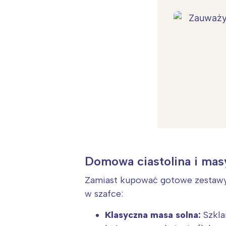
Domowa ciastolina i mas
Zamiast kupować gotowe zestawy
w szafce:
W
Ł
Klasyczna masa solna:
Szklan