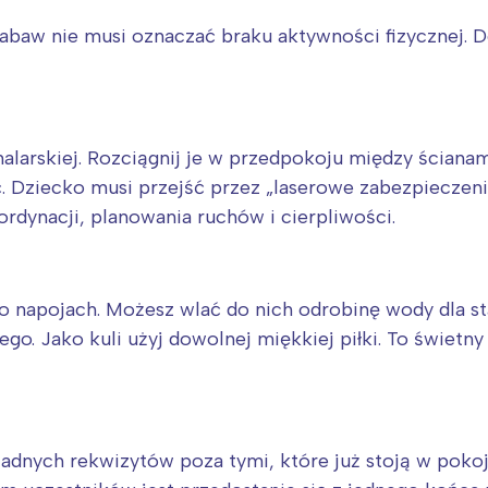
 zabaw nie musi oznaczać braku aktywności fizycznej
malarskiej. Rozciągnij je w przedpokoju między ściana
. Dziecko musi przejść przez „laserowe zabezpieczeni
rdynacji, planowania ruchów i cierpliwości.
po napojach. Możesz wlać do nich odrobinę wody dla s
nego. Jako kuli użyj dowolnej miękkiej piłki. To świet
żadnych rekwizytów poza tymi, które już stoją w pokoj