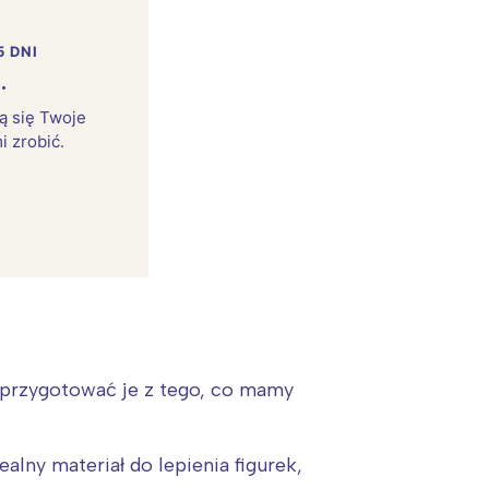
5 DNI
.
rą się Twoje
i zrobić.
:
przygotować je z tego, co mamy
ealny materiał do lepienia figurek,