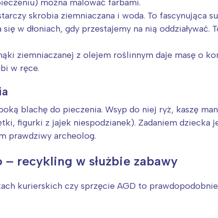
rójmiasto
Południe
pieczeniu) można malować farbami.
oznań
Północ
arczy skrobia ziemniaczana i woda. To fascynująca su
się w dłoniach, gdy przestajemy na nią oddziaływać. To
rocław
Wszystkie
ki ziemniaczanej z olejem roślinnym daje masę o kon
Wybieram
ębi w ręce.
ia
boką blachę do pieczenia. Wsyp do niej ryż, kaszę ma
tki, figurki z jajek niespodzianek). Zadaniem dziecka 
ym prawdziwy archeolog.
 – recykling w służbie zabawy
kach kurierskich czy sprzęcie AGD to prawdopodobnie