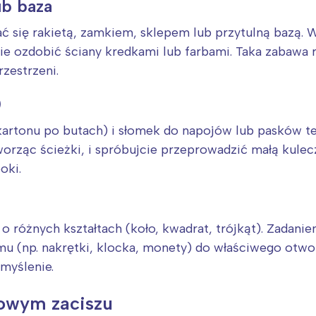
ub baza
 się rakietą, zamkiem, sklepem lub przytulną bazą. 
ie ozdobić ściany kredkami lub farbami. Taka zabawa r
rzestrzeni.
)
 kartonu po butach) i słomek do napojów lub pasków te
worząc ścieżki, i spróbujcie przeprowadzić małą kulec
oki.
o różnych kształtach (koło, kwadrat, trójkąt). Zadan
 (np. nakrętki, klocka, monety) do właściwego otwor
myślenie.
owym zaciszu