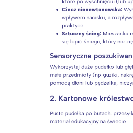
T
które po wyschnięciu (lub u
P
Ciecz nienewtonowska:
Wyst
wpływem nacisku, a rozpływa 
W
praktyce.
Sztuczny śnieg:
Mieszanka mą
się lepić śniegu, który nie zi
Sensoryczne poszukiwan
Wykorzystaj duże pudełko lub głę
małe przedmioty (np. guziki, nakrę
pomocą dłoni lub pędzelka, nicz
2. Kartonowe królestwo
Puste pudełka po butach, przesył
materiał edukacyjny na świecie.