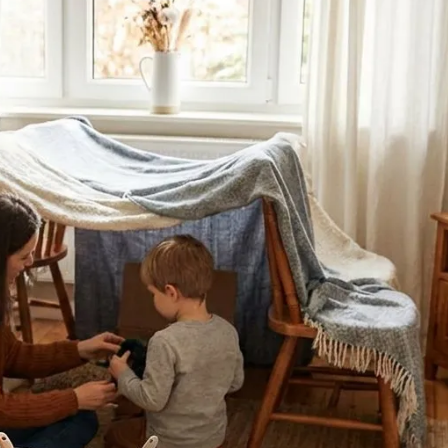
ia i jej płatki
Pszczoła i kwitnący ul