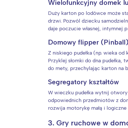
Wielofunkcyjny domek l
Duży karton po lodówce może stać
drzwi. Pozwól dziecku samodzieln
daje poczucie własnej, intymnej p
Domowy flipper (Pinball
Z niskiego pudełka (np. wieka od
Przyklej słomki do dna pudełka, t
do mety, przechylając karton na b
Segregatory kształtów
W wieczku pudełka wytnij otwory 
odpowiednich przedmiotów z domu
rozwija motorykę małą i logiczne 
3. Gry ruchowe w dom