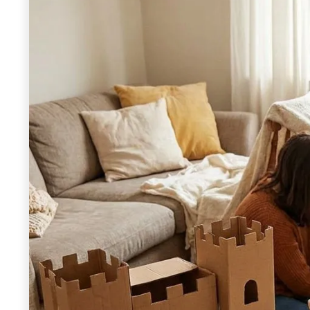
Wiosenny koncert ptaków na płocie
Kwitnąca wiśn