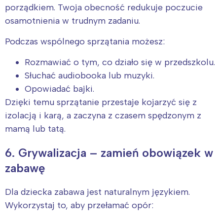
tego regionu:
porządkiem. Twoja obecność redukuje poczucie
osamotnienia w trudnym zadaniu.
Warszawa
Śląsk
Podczas wspólnego sprzątania możesz:
Łódź
Kraków
Trójmiasto
Południe
Rozmawiać o tym, co działo się w przedszkolu.
Słuchać audiobooka lub muzyki.
Poznań
Północ
Opowiadać bajki.
Wrocław
Wszystkie
Dzięki temu sprzątanie przestaje kojarzyć się z
izolacją i karą, a zaczyna z czasem spędzonym z
Wybieram
mamą lub tatą.
6. Grywalizacja – zamień obowiązek w
zabawę
Dla dziecka zabawa jest naturalnym językiem.
Wykorzystaj to, aby przełamać opór: