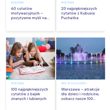
RODZINA
RODZINA
60 cytatów
20 najpiękniejszych
motywacyjnych –
cytatów z Kubusia
pozytywne myśli na
Puchatka
każdy dzień
RODZINA
AKCJE DLA DZIECI
100 najpiękniejszych
Warszawa – atrakcje
cytatów z bajek
dla dzieci i rodziców,
znanych i lubianych
zobacz nasze 100
propozycji na
wspólną zabawę!