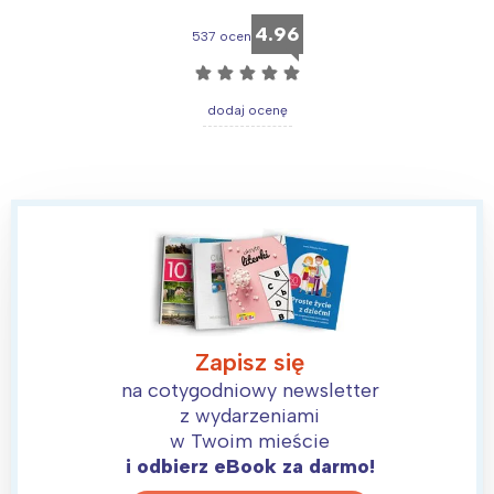
4.96
537 ocen
☆
☆
☆
☆
☆
dodaj ocenę
Zapisz się
na cotygodniowy newsletter
z wydarzeniami
w Twoim mieście
i odbierz eBook za darmo!