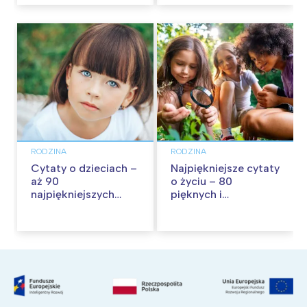
RODZINA
RODZINA
Cytaty o dzieciach –
Najpiękniejsze cytaty
aż 90
o życiu – 80
najpiękniejszych
pięknych i
cytatów o
inspirujących myśli
dzieciństwie