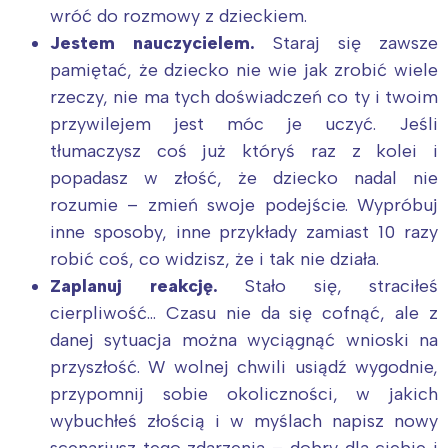
wróć do rozmowy z dzieckiem.
Jestem nauczycielem.
Staraj się zawsze
pamiętać, że dziecko nie wie jak zrobić wiele
rzeczy, nie ma tych doświadczeń co ty i twoim
przywilejem jest móc je uczyć. Jeśli
tłumaczysz coś już któryś raz z kolei i
popadasz w złość, że dziecko nadal nie
rozumie – zmień swoje podejście. Wypróbuj
inne sposoby, inne przykłady zamiast 10 razy
robić coś, co widzisz, że i tak nie działa.
Zaplanuj reakcję.
Stało się, straciłeś
cierpliwość… Czasu nie da się cofnąć, ale z
danej sytuacja można wyciągnąć wnioski na
przyszłość. W wolnej chwili usiądź wygodnie,
przypomnij sobie okoliczności, w jakich
wybuchłeś złością i w myślach napisz nowy
scenariusz tego zdarzenia – dobry dla ciebie i