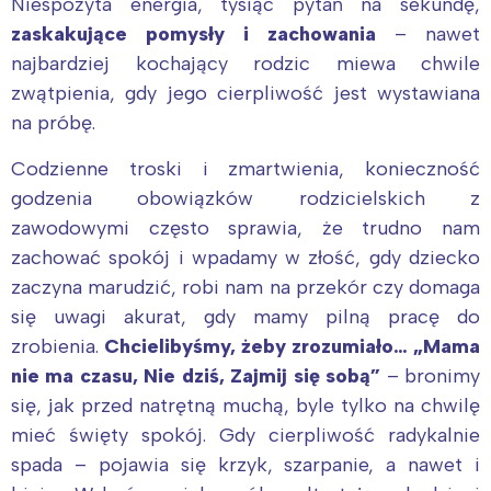
Niespożyta energia, tysiąc pytań na sekundę,
zaskakujące pomysły i zachowania
– nawet
najbardziej kochający rodzic miewa chwile
zwątpienia, gdy jego cierpliwość jest wystawiana
na próbę.
Codzienne troski i zmartwienia, konieczność
godzenia obowiązków rodzicielskich z
zawodowymi często sprawia, że trudno nam
zachować spokój i wpadamy w złość, gdy dziecko
zaczyna marudzić, robi nam na przekór czy domaga
się uwagi akurat, gdy mamy pilną pracę do
zrobienia.
Chcielibyśmy, żeby zrozumiało… „Mama
nie ma czasu, Nie dziś, Zajmij się sobą”
– bronimy
się, jak przed natrętną muchą, byle tylko na chwilę
mieć święty spokój. Gdy cierpliwość radykalnie
spada – pojawia się krzyk, szarpanie, a nawet i