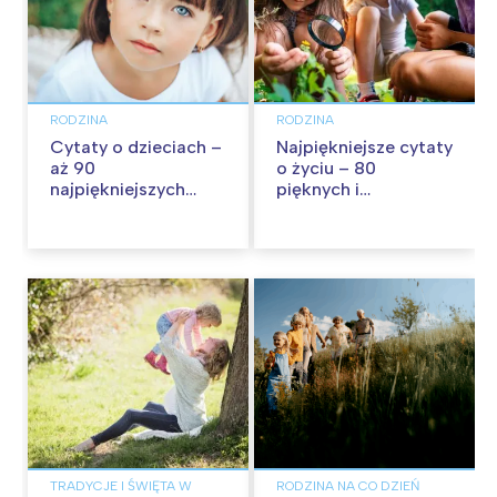
RODZINA
RODZINA
Cytaty o dzieciach –
Najpiękniejsze cytaty
aż 90
o życiu – 80
najpiękniejszych
pięknych i
cytatów o
inspirujących myśli
dzieciństwie
TRADYCJE I ŚWIĘTA W
RODZINA NA CO DZIEŃ