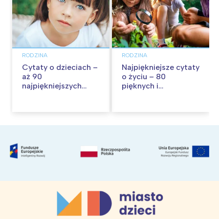
RODZINA
RODZINA
Cytaty o dzieciach –
Najpiękniejsze cytaty
aż 90
o życiu – 80
najpiękniejszych
pięknych i
cytatów o
inspirujących myśli
dzieciństwie