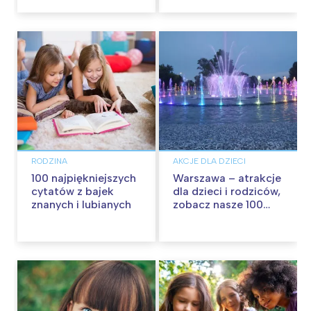
RODZINA
AKCJE DLA DZIECI
100 najpiękniejszych
Warszawa – atrakcje
cytatów z bajek
dla dzieci i rodziców,
znanych i lubianych
zobacz nasze 100
propozycji na
wspólną zabawę!