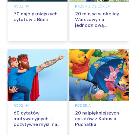
RODZINA
RAZEM Z DZIECKIEM
70 najpiękniejszych
20 miejsc w okolicy
cytatów z Biblii
Warszawy na
jednodniową
wycieczkę z dziećmi
RODZINA
RODZINA
60 cytatów
20 najpiękniejszych
motywacyjnych –
cytatów z Kubusia
pozytywne myśli na
Puchatka
każdy dzień