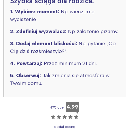
Szybka ściąga dla rodzica:
1. Wybierz moment:
Np. wieczorne
wyciszenie.
2. Zdefiniuj wyzwalacz:
Np. założenie piżamy.
3. Dodaj element bliskości:
Np. pytanie „Co
Cię dziś rozśmieszyło?”.
4. Powtarzaj:
Przez minimum 21 dni.
5. Obserwuj:
Jak zmienia się atmosfera w
Twoim domu.
4.99
475 ocen
☆
☆
☆
☆
☆
dodaj ocenę