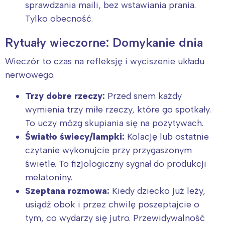
sprawdzania maili, bez wstawiania prania.
Tylko obecność.
Rytuały wieczorne: Domykanie dnia
Wieczór to czas na refleksję i wyciszenie układu
Interesują mnie wydarzenia z
nerwowego.
tego regionu:
Trzy dobre rzeczy:
Przed snem każdy
wymienia trzy miłe rzeczy, które go spotkały.
Warszawa
Śląsk
To uczy mózg skupiania się na pozytywach.
Łódź
Kraków
Światło świecy/lampki:
Kolację lub ostatnie
Trójmiasto
Południe
czytanie wykonujcie przy przygaszonym
Poznań
Północ
świetle. To fizjologiczny sygnał do produkcji
melatoniny.
Wrocław
Wszystkie
Szeptana rozmowa:
Kiedy dziecko już leży,
usiądź obok i przez chwilę poszeptajcie o
Wybieram
tym, co wydarzy się jutro. Przewidywalność