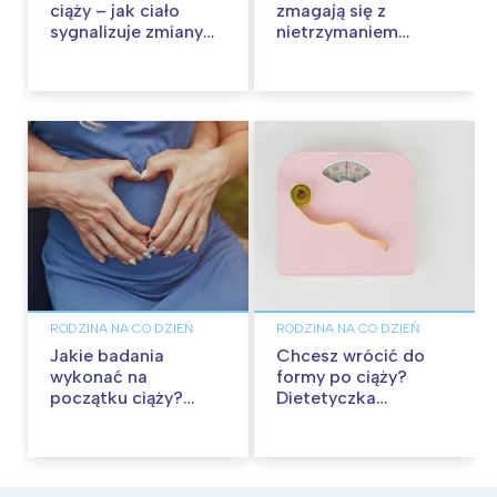
ciąży – jak ciało
zmagają się z
sygnalizuje zmiany
nietrzymaniem
jeszcze przed wizytą
moczu po porodzie?
u lekarza?
RODZINA NA CO DZIEŃ
RODZINA NA CO DZIEŃ
Jakie badania
Chcesz wrócić do
wykonać na
formy po ciąży?
początku ciąży?
Dietetyczka
Kompletny
odpowiada na
przewodnik po I
najczęstsze pytania i
trymestrze
obawy