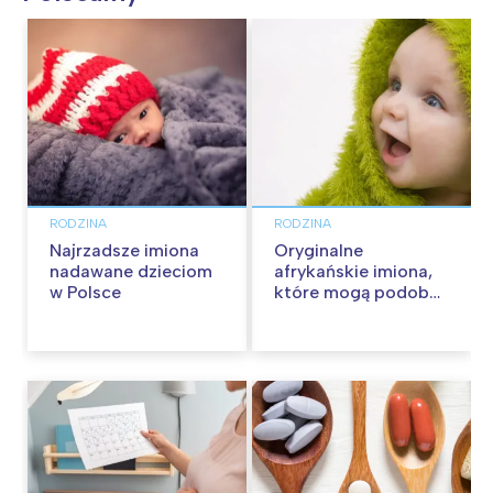
RODZINA
RODZINA
Najrzadsze imiona
Oryginalne
nadawane dzieciom
afrykańskie imiona,
w Polsce
które mogą podobać
się w Polsce