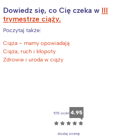
Dowiedz się, co Cię czeka w
III
trymestrze ciąży.
Poczytaj także:
Ciąża – mamy opowiadają
Ciąża, ruch i kłopoty
Zdrowie i uroda w ciąży
Interesują mnie wydarzenia z
tego regionu:
Warszawa
Śląsk
Łódź
Kraków
4.95
515 ocen
Trójmiasto
Południe
☆
☆
☆
☆
☆
Poznań
Północ
dodaj ocenę
Wrocław
Wszystkie