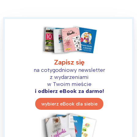
Warszawa
Śląsk
Łódź
Kraków
Trójmiasto
Południe
Poznań
Północ
Wrocław
Wszystkie
Wybieram
Zapisz się
na cotygodniowy newsletter
z wydarzeniami
w Twoim mieście
i odbierz eBook za darmo!
wybierz eBook dla siebie