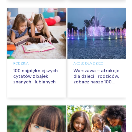
RODZINA
AKCJE DLA DZIECI
100 najpiękniejszych
Warszawa – atrakcje
cytatów z bajek
dla dzieci i rodziców,
znanych i lubianych
zobacz nasze 100
propozycji na
wspólną zabawę!