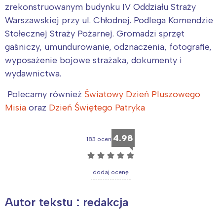
zrekonstruowanym budynku IV Oddziału Straży
Warszawskiej przy ul. Chłodnej. Podlega Komendzie
Stołecznej Straży Pożarnej. Gromadzi sprzęt
gaśniczy, umundurowanie, odznaczenia, fotografie,
wyposażenie bojowe strażaka, dokumenty i
wydawnictwa.
Polecamy również
Światowy Dzień Pluszowego
Misia
oraz
Dzień Świętego Patryka
4.98
183 ocen
☆
☆
☆
☆
☆
dodaj ocenę
Interesują mnie wydarzenia z
tego regionu:
Autor tekstu : redakcja