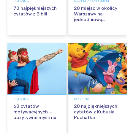
RODZINA
RAZEM Z DZIECKIEM
70 najpiękniejszych
20 miejsc w okolicy
cytatów z Biblii
Warszawy na
jednodniową
wycieczkę z dziećmi
RODZINA
RODZINA
60 cytatów
20 najpiękniejszych
motywacyjnych –
cytatów z Kubusia
pozytywne myśli na
Puchatka
każdy dzień