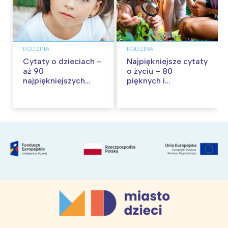
RODZINA
RODZINA
Cytaty o dzieciach –
Najpiękniejsze cytaty
aż 90
o życiu – 80
najpiękniejszych
pięknych i
cytatów o
inspirujących myśli
dzieciństwie