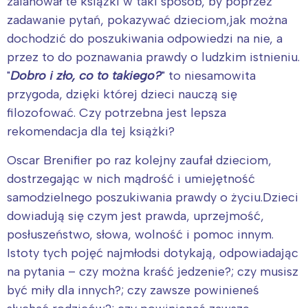
zalanował te książki w taki sposób, by poprzez
zadawanie pytań, pokazywać dzieciom,jak można
dochodzić do poszukiwania odpowiedzi na nie, a
przez to do poznawania prawdy o ludzkim istnieniu.
"
Dobro i zło, co to takiego?
" to niesamowita
przygoda, dzięki której dzieci nauczą się
filozofować. Czy potrzebna jest lepsza
rekomendacja dla tej książki?
Oscar Brenifier po raz kolejny zaufał dzieciom,
dostrzegając w nich mądrość i umiejętność
samodzielnego poszukiwania prawdy o życiu.Dzieci
dowiadują się czym jest prawda, uprzejmość,
posłuszeństwo, słowa, wolność i pomoc innym.
Istoty tych pojęć najmłodsi dotykają, odpowiadając
na pytania – czy można kraść jedzenie?; czy musisz
być miły dla innych?; czy zawsze powinieneś