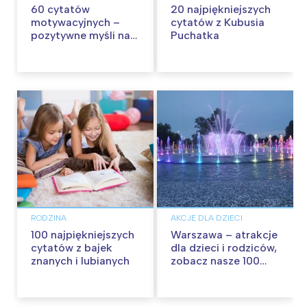
60 cytatów
20 najpiękniejszych
motywacyjnych –
cytatów z Kubusia
pozytywne myśli na
Puchatka
każdy dzień
RODZINA
AKCJE DLA DZIECI
100 najpiękniejszych
Warszawa – atrakcje
cytatów z bajek
dla dzieci i rodziców,
znanych i lubianych
zobacz nasze 100
propozycji na
wspólną zabawę!