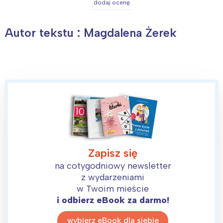
dodaj ocenę
Wybieram
Autor tekstu : Magdalena Żerek
Zapisz się
na cotygodniowy newsletter
z wydarzeniami
w Twoim mieście
i odbierz eBook za darmo!
wybierz eBook dla siebie