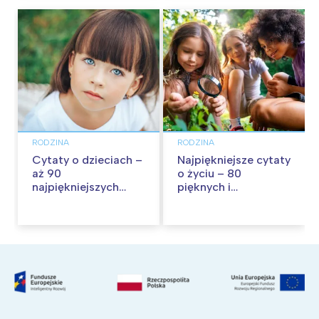
RODZINA
RODZINA
Cytaty o dzieciach –
Najpiękniejsze cytaty
aż 90
o życiu – 80
najpiękniejszych
pięknych i
cytatów o
inspirujących myśli
dzieciństwie