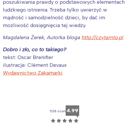
poszukiwania prawdy o podstawowych elementach
ludzkiego istnienia. Trzeba tylko uwierzyć w
mądrość i samodzielność dzieci, by dać im
możliwość dosięgnięcia tej wiedzy.
Magdalena Żerek, Autorka bloga
http://czytamto.pl
Dobro i zło, co to takiego?
Interesują mnie wydarzenia z
tekst: Oscar Brenifier
tego regionu:
ilustracje: Clément Devaux
Wydawnictwo Zakamarki
Warszawa
Śląsk
Łódź
Kraków
Trójmiasto
Południe
Poznań
Północ
4.99
538 ocen
Wrocław
Wszystkie
☆
☆
☆
☆
☆