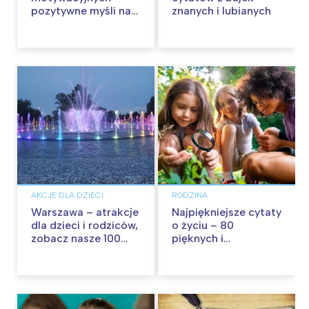
pozytywne myśli na
znanych i lubianych
każdy dzień
AKCJE DLA DZIECI
RODZINA
Warszawa – atrakcje
Najpiękniejsze cytaty
dla dzieci i rodziców,
o życiu – 80
zobacz nasze 100
pięknych i
propozycji na
inspirujących myśli
wspólną zabawę!