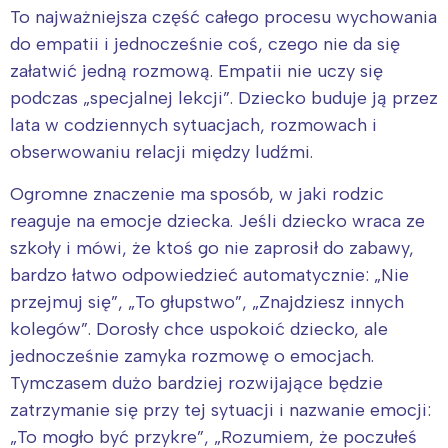
To najważniejsza część całego procesu wychowania
do empatii i jednocześnie coś, czego nie da się
załatwić jedną rozmową. Empatii nie uczy się
podczas „specjalnej lekcji”. Dziecko buduje ją przez
lata w codziennych sytuacjach, rozmowach i
obserwowaniu relacji między ludźmi.
Interesują mnie wydarzenia z
Ogromne znaczenie ma sposób, w jaki rodzic
tego regionu:
reaguje na emocje dziecka. Jeśli dziecko wraca ze
szkoły i mówi, że ktoś go nie zaprosił do zabawy,
Warszawa
Śląsk
bardzo łatwo odpowiedzieć automatycznie: „Nie
Łódź
Kraków
przejmuj się”, „To głupstwo”, „Znajdziesz innych
Trójmiasto
Południe
kolegów”. Dorosły chce uspokoić dziecko, ale
Poznań
Północ
jednocześnie zamyka rozmowę o emocjach.
Wrocław
Wszystkie
Tymczasem dużo bardziej rozwijające będzie
zatrzymanie się przy tej sytuacji i nazwanie emocji:
„To mogło być przykre”, „Rozumiem, że poczułeś
Wybieram