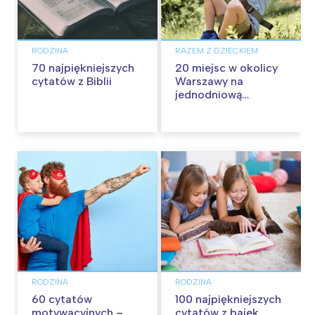
RODZINA
RAZEM Z DZIECKIEM
70 najpiękniejszych
20 miejsc w okolicy
cytatów z Biblii
Warszawy na
jednodniową
wycieczkę z dziećmi
RODZINA
RODZINA
60 cytatów
100 najpiękniejszych
motywacyjnych –
cytatów z bajek