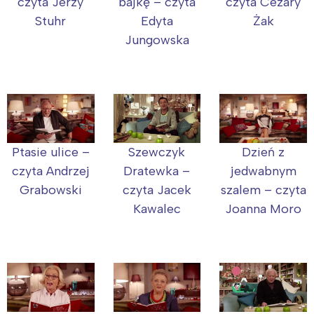
czyta Jerzy
bajkę – czyta
czyta Cezary
Stuhr
Edyta
Żak
Jungowska
Ptasie ulice –
Szewczyk
Dzień z
czyta Andrzej
Dratewka –
jedwabnym
Grabowski
czyta Jacek
szalem – czyta
Kawalec
Joanna Moro
Interesują mnie wydarzenia z
tego regionu: