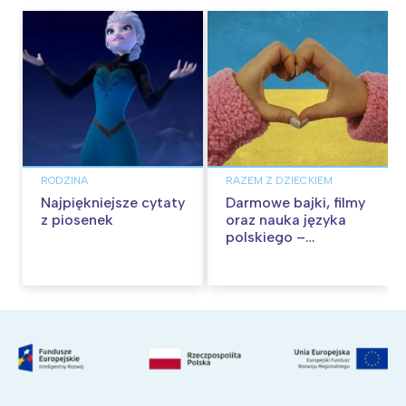
RODZINA
RAZEM Z DZIECKIEM
Najpiękniejsze cytaty
Darmowe bajki, filmy
z piosenek
oraz nauka języka
polskiego –
edukacja i rozrywka
dla dzieci z Ukrainy