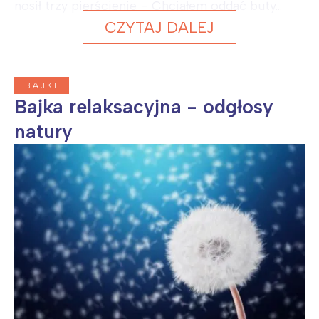
nosił trzy pierścienie. - Chciałem oddać buty...
CZYTAJ DALEJ
BAJKI
Bajka relaksacyjna - odgłosy
natury