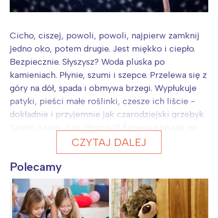
Cicho, ciszej, powoli, powoli, najpierw zamknij
jedno oko, potem drugie. Jest miękko i ciepło.
Bezpiecznie. Słyszysz? Woda pluska po
kamieniach. Płynie, szumi i szepce. Przelewa się z
góry na dół, spada i obmywa brzegi. Wypłukuje
patyki, pieści małe roślinki, czesze ich liście -
dokładnie i przyjemnie jak czarodziejski grzebyk.
Szumi, szumi, sza. Słyszysz? Śpiewa ptaszek na...
CZYTAJ DALEJ
Polecamy