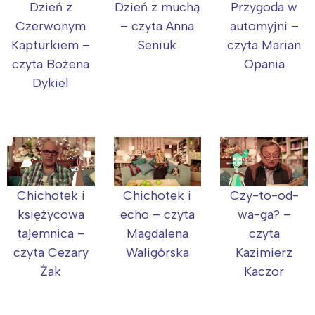
Dzień z
Dzień z muchą
Przygoda w
Czerwonym
– czyta Anna
automyjni –
Warszawa
Śląsk
Kapturkiem –
Seniuk
czyta Marian
Łódź
Kraków
czyta Bożena
Opania
Trójmiasto
Południe
Dykiel
Poznań
Północ
Wrocław
Wszystkie
Wybieram
Chichotek i
Chichotek i
Czy-to-od-
księżycowa
echo – czyta
wa-ga? –
tajemnica –
Magdalena
czyta
czyta Cezary
Waligórska
Kazimierz
Żak
Kaczor