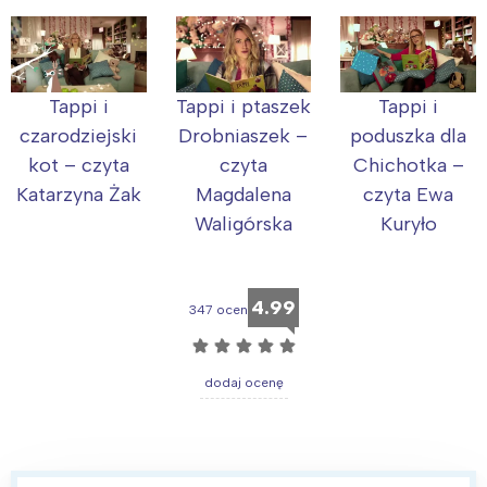
Tappi i
Tappi i ptaszek
Tappi i
czarodziejski
Drobniaszek –
poduszka dla
kot – czyta
czyta
Chichotka –
Katarzyna Żak
Magdalena
czyta Ewa
Waligórska
Kuryło
4.99
347 ocen
☆
☆
☆
☆
☆
dodaj ocenę