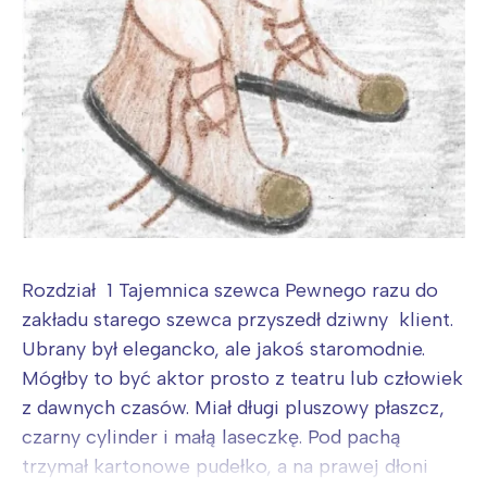
Rozdział 1 Tajemnica szewca Pewnego razu do
zakładu starego szewca przyszedł dziwny klient.
Ubrany był elegancko, ale jakoś staromodnie.
Mógłby to być aktor prosto z teatru lub człowiek
z dawnych czasów. Miał długi pluszowy płaszcz,
czarny cylinder i małą laseczkę. Pod pachą
trzymał kartonowe pudełko, a na prawej dłoni