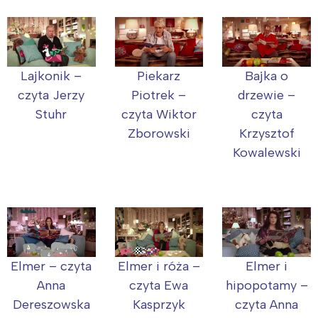
Lajkonik –
Piekarz
Bajka o
czyta Jerzy
Piotrek –
drzewie –
Stuhr
czyta Wiktor
czyta
Zborowski
Krzysztof
Kowalewski
Elmer – czyta
Elmer i róża –
Elmer i
Anna
czyta Ewa
hipopotamy –
Dereszowska
Kasprzyk
czyta Anna