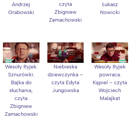
czyta
Andrzej
Łukasz
Zbigniew
Grabowski
Nowicki
Zamachowski
Niebieska
Wesoły Ryjek
Wesoły Ryjek.
dziewczynka –
powraca.
Sznurówki.
czyta Edyta
Kąpiel – czyta
Bajka do
Jungowska
Wojciech
słuchania,
Malajkat
czyta
Zbigniew
Zamachowski