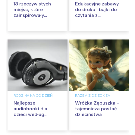
18 rzeczywistych
Edukacyjne zabawy
miejsc, które
do druku i bajki do
zainspirowały
czytania z
twórców bajkowego
bohaterami bajek
świata Disneya
telewizyjnych
RODZINA NA CO DZIEŃ
RAZEM Z DZIECKIEM
Najlepsze
Wróżka Zębuszka –
audiobooki dla
tajemnicza postać
dzieci według
dzieciństwa
Storytel