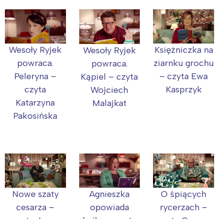
Wesoły Ryjek
Księżniczka na
Wesoły Ryjek
powraca.
ziarnku grochu
powraca.
Peleryna –
– czyta Ewa
Kąpiel – czyta
czyta
Kasprzyk
Wojciech
Katarzyna
Malajkat
Pakosińska
Nowe szaty
Agnieszka
O śpiących
cesarza –
opowiada
rycerzach –