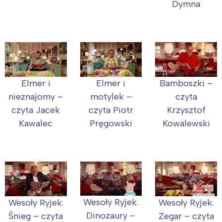
Dymna
Elmer i
Elmer i
Bamboszki –
nieznajomy –
motylek –
czyta
czyta Jacek
czyta Piotr
Krzysztof
Kawalec
Pręgowski
Kowalewski
Wesoły Ryjek.
Wesoły Ryjek.
Wesoły Ryjek.
Dinozaury –
Śnieg – czyta
Zegar – czyta