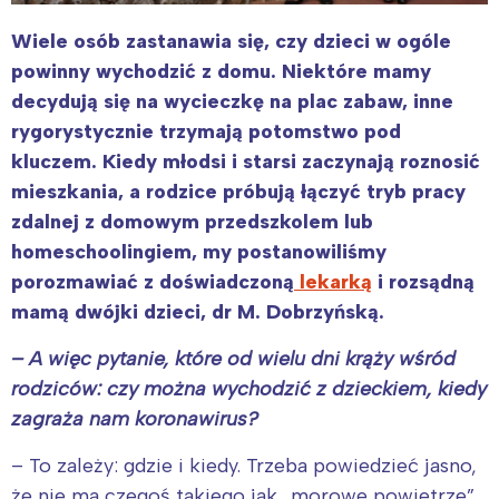
Wiele osób zastanawia się, czy dzieci w ogóle
powinny wychodzić z domu. Niektóre mamy
decydują się na wycieczkę na plac zabaw, inne
rygorystycznie trzymają potomstwo pod
kluczem. Kiedy młodsi i starsi zaczynają roznosić
mieszkania, a rodzice próbują łączyć tryb pracy
zdalnej z domowym przedszkolem lub
homeschoolingiem, my postanowiliśmy
porozmawiać z doświadczoną
lekarką
i rozsądną
mamą dwójki dzieci, dr M. Dobrzyńską.
– A więc pytanie, które od wielu dni krąży wśród
rodziców: czy można wychodzić z dzieckiem, kiedy
zagraża nam koronawirus?
– To zależy: gdzie i kiedy. Trzeba powiedzieć jasno,
że nie ma czegoś takiego jak „morowe powietrze”.