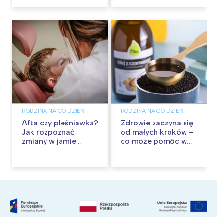
RODZINA NA CO DZIEŃ
RODZINA NA CO DZIEŃ
Afta czy pleśniawka?
Zdrowie zaczyna się
Jak rozpoznać
od małych kroków –
zmiany w jamie
co może pomóc w
ustnej dziecka?
budowaniu
Kiedy zgłosić się z
odporności?
problemem do
pediatry?