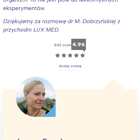
eksperymentów.
Dziękujemy za rozmowę dr M. Dobrzyńskiej z
przychodni LUX MED.
4.96
843 ocen
☆
☆
☆
☆
☆
dodaj ocenę
Interesują mnie wydarzenia z