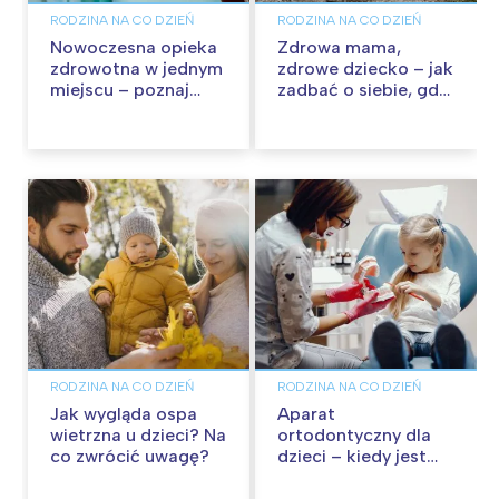
RODZINA NA CO DZIEŃ
RODZINA NA CO DZIEŃ
Nowoczesna opieka
Zdrowa mama,
zdrowotna w jednym
zdrowe dziecko – jak
miejscu – poznaj
zadbać o siebie, gdy
portal ePOLMED
opiekujesz się
maluchem?
RODZINA NA CO DZIEŃ
RODZINA NA CO DZIEŃ
Jak wygląda ospa
Aparat
wietrzna u dzieci? Na
ortodontyczny dla
co zwrócić uwagę?
dzieci – kiedy jest
potrzebny i jakie są
dostępne opcje?