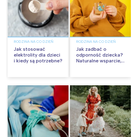
RODZINA NA CO DZIEŃ
RODZINA NA CO DZIEŃ
Jak stosować
Jak zadbać o
elektrolity dla dzieci
odporność dziecka?
i kiedy są potrzebne?
Naturalne wsparcie,
które warto poznać