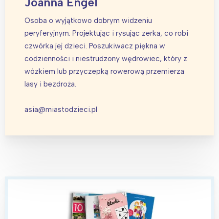
Joanna Engel
tego regionu:
Osoba o wyjątkowo dobrym widzeniu
Warszawa
Śląsk
peryferyjnym. Projektując i rysując zerka, co robi
czwórka jej dzieci. Poszukiwacz piękna w
Łódź
Kraków
codzienności i niestrudzony wędrowiec, który z
Trójmiasto
Południe
wózkiem lub przyczepką rowerową przemierza
Poznań
Północ
lasy i bezdroża.
Wrocław
Wszystkie
asia@miastodzieci.pl
Wybieram