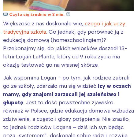
Czyta się średnio w 3 min.
Większość z nas doskonale wie,
czego i jak uczy
tradycyjna szkoła
. Co jednak, gdy porównać ją z
edukacją domową (homeschoolingiem)?
Przekonajmy się, do jakich wniosków doszedł 13-
letni Logan LaPlante, który od 9 roku życia ma
okazję testować go na własnej skórze.
Jak wspomina Logan – po tym, jak rodzice zabrali
go ze szkoły, zdarzało mu się widzieć
łzy w oczach
mamy, gdy znajomi zarzucali jej szaleństwo i
głupotę
. Jest to dość powszechne zjawisko
również w Polsce, gdzie edukacja domowa wzbudza
zdziwienie, a często i głosy potępienia. Nie zraziło
to jednak rodziców Logana – dziś ich syn będąc
poza „systemem”, doskonale sobie radzi i rozwija