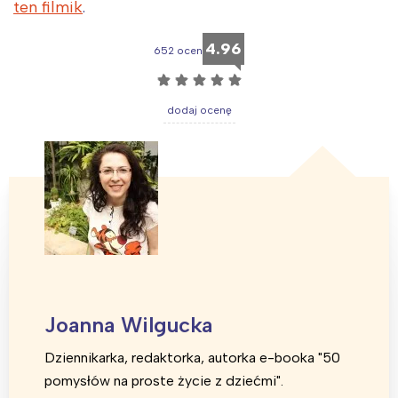
ten filmik
.
Trójmiasto
Południe
4.96
Poznań
Północ
652 ocen
Wrocław
Wszystkie
☆
☆
☆
☆
☆
dodaj ocenę
Wybieram
Joanna Wilgucka
Dziennikarka, redaktorka, autorka e-booka "50
pomysłów na proste życie z dziećmi".