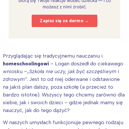
biorą się Twoje reakcje wobec dziecka — i co
możesz z nimi zrobić.
Zapisz się za darmo →
Przyglądając się tradycyjnemu nauczaniu i
homeschoolingowi
– Logan doszedł do ciekawego
wniosku –
„Szkoła nie uczy, jak być szczęśliwym i
zdrowym”
. Jest to od niej oderwane i odstawione
na jakiś plan dalszy, poza szkołę (a przecież to
bardzo istotne). Wszyscy tego chcemy zarówno dla
siebie, jak i swoich dzieci – gdzie jednak mamy się
nauczyć, jak do tego dążyć?
W naszych umysłach funkcjonuje pewnego rodzaju