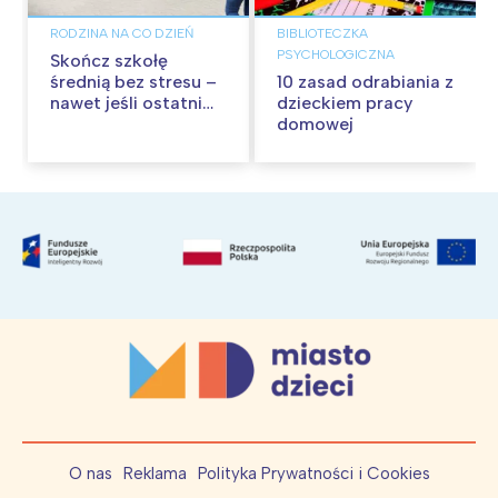
RODZINA NA CO DZIEŃ
BIBLIOTECZKA
PSYCHOLOGICZNA
Skończ szkołę
średnią bez stresu –
10 zasad odrabiania z
nawet jeśli ostatni
dzieckiem pracy
raz uczyłeś się 10 lat
domowej
temu
O nas
Reklama
Polityka Prywatności i Cookies