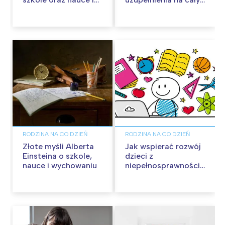
wychowaniu
rok szkolny!
RODZINA NA CO DZIEŃ
RODZINA NA CO DZIEŃ
Złote myśli Alberta
Jak wspierać rozwój
Einsteina o szkole,
dzieci z
nauce i wychowaniu
niepełnosprawnością
intelektualną –
Cyfrowy Uczeń w
praktyce