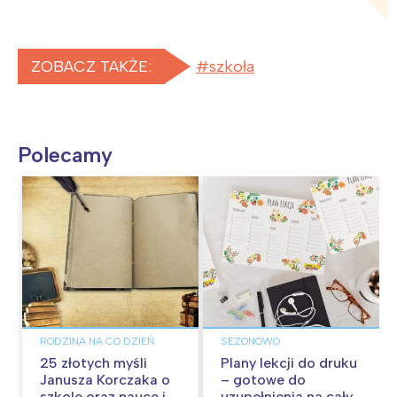
ZOBACZ TAKŻE:
szkoła
Polecamy
RODZINA NA CO DZIEŃ
SEZONOWO
25 złotych myśli
Plany lekcji do druku
Janusza Korczaka o
– gotowe do
szkole oraz nauce i
uzupełnienia na cały