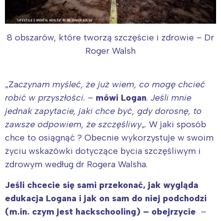
8 obszarów, które tworzą szczęście i zdrowie – Dr
Roger Walsh
„Za
czynam myśleć, że już wiem, co mogę chcieć
robić w przyszłości.
–
mówi Logan
.
Jeśli mnie
jednak zapytacie, jaki chce być, gdy dorosnę, to
zawsze odpowiem, że szczęśliwy
„. W jaki sposób
chce to osiągnąć ? Obecnie wykorzystuje w swoim
życiu wskazówki dotyczące bycia szczęśliwym i
Interesują mnie wydarzenia z
zdrowym według dr Rogera Walsha.
tego regionu:
Jeśli chcecie się sami przekonać, jak wygląda
edukacja Logana i jak on sam do niej podchodzi
Warszawa
Śląsk
(m.in. czym jest hackschooling) – obejrzycie
–
Łódź
Kraków