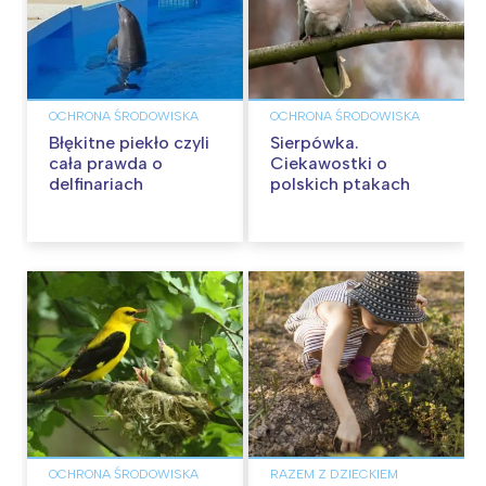
OCHRONA ŚRODOWISKA
OCHRONA ŚRODOWISKA
Błękitne piekło czyli
Sierpówka.
cała prawda o
Ciekawostki o
delfinariach
polskich ptakach
OCHRONA ŚRODOWISKA
RAZEM Z DZIECKIEM