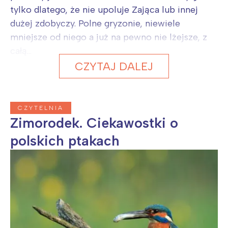
tylko dlatego, że nie upoluje Zająca lub innej
dużej zdobyczy. Polne gryzonie, niewiele
mniejsze od niego a już na pewno nie lżejsze, z
całą...
CZYTAJ DALEJ
CZYTELNIA
Zimorodek. Ciekawostki o
polskich ptakach