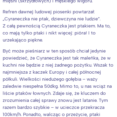
mięśni (skrzydłowych) i męskiego wigoru.
Refren dawnej ludowej piosenki powtarzał:
„Cyraneczka nie ptak, dziewczyna nie ludzie”.
Z całą pewnością Cyraneczka jest ptakiem. Ma to,
co mają tylko ptaki i nikt więcej: pióra! I to
urzekająco piękne.
Być może pieśniarz w ten sposób chciał jedynie
powiedzieć, że Cyraneczka jest tak maleńka, że w
kuchni nie będzie z niej żadnego pożytku. Wszak to
najmniejsza z kaczek Europy i całej północnej
półkuli. Wielkości niedużego gołębia – waży
zaledwie niespełna 50dkg. Mimo to, u nas wciąż na
liście ptaków łownych. Zdaje się, że kluczem do
zrozumienia całej sprawy znowu jest latanie. Tym
razem bardzo szybkie – w ucieczce przekracza
100km/h. Ponadto, walcząc o przeżycie, ptaki