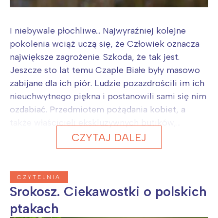
I niebywale płochliwe... Najwyraźniej kolejne
pokolenia wciąż uczą się, że Człowiek oznacza
największe zagrożenie. Szkoda, że tak jest.
Jeszcze sto lat temu Czaple Białe były masowo
zabijane dla ich piór. Ludzie pozazdrościli im ich
nieuchwytnego piękna i postanowili sami się nim
ozdabiać. Przedmiotem pożądania kobiet, a
także właścicieli ekskluzywnych butików,...
CZYTAJ DALEJ
CZYTELNIA
Srokosz. Ciekawostki o polskich
ptakach