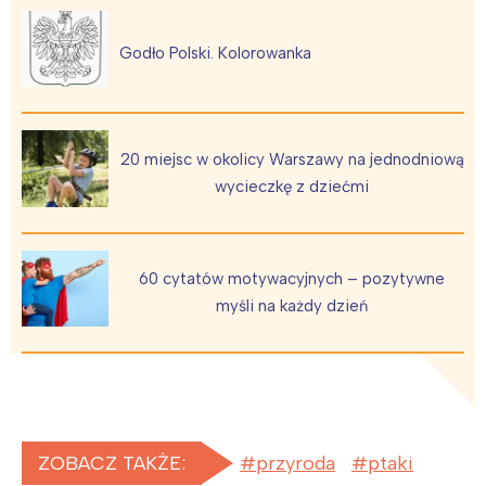
Interesują mnie wydarzenia z
tego regionu:
Godło Polski. Kolorowanka
Warszawa
Śląsk
Łódź
Kraków
20 miejsc w okolicy Warszawy na jednodniową
Trójmiasto
Południe
wycieczkę z dziećmi
Poznań
Północ
Wrocław
Wszystkie
60 cytatów motywacyjnych – pozytywne
myśli na każdy dzień
Wybieram
ZOBACZ TAKŻE:
przyroda
ptaki