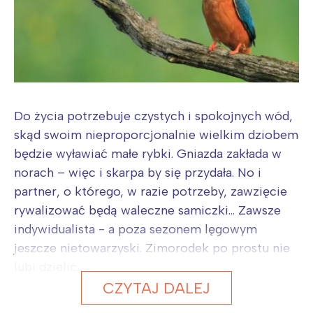
Do życia potrzebuje czystych i spokojnych wód,
skąd swoim nieproporcjonalnie wielkim dziobem
będzie wyławiać małe rybki. Gniazda zakłada w
norach – więc i skarpa by się przydała. No i
partner, o którego, w razie potrzeby, zawzięcie
rywalizować będą waleczne samiczki… Zawsze
indywidualista - a poza sezonem lęgowym
jeszcze nietowarzyski. Zimorodek po prostu nie
lubi dzielić...
CZYTAJ DALEJ