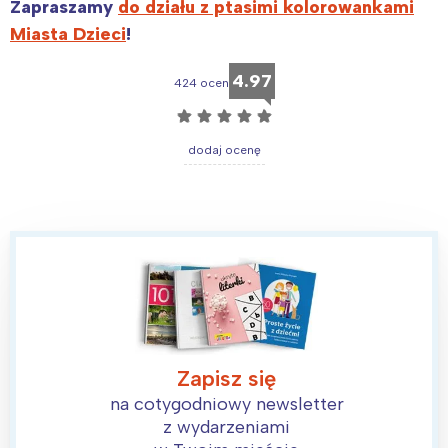
Zapraszamy
do działu z ptasimi kolorowankami
Miasta Dzieci
!
4.97
424 ocen
☆
☆
☆
☆
☆
dodaj ocenę
Zapisz się
na cotygodniowy newsletter
z wydarzeniami