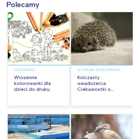
Polecamy
SEZONOWO
OCHRONA ŚRODOWISKA
Wiosenne
Kolczasty
kolorowanki dla
owadożerca.
dzieci do druku
Ciekawostki o
jeżach