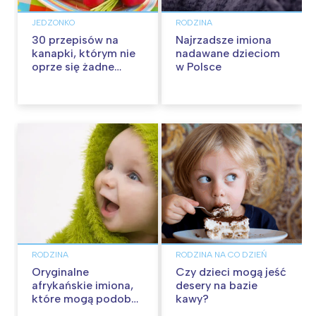
JEDZONKO
RODZINA
30 przepisów na
Najrzadsze imiona
kanapki, którym nie
nadawane dzieciom
oprze się żadne
w Polsce
dziecko
RODZINA
RODZINA NA CO DZIEŃ
Oryginalne
Czy dzieci mogą jeść
afrykańskie imiona,
desery na bazie
które mogą podobać
kawy?
się w Polsce