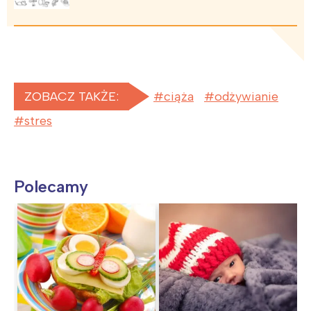
ZOBACZ TAKŻE:
ciąża
odżywianie
stres
Polecamy