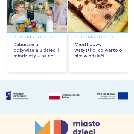
RODZINA NA CO DZIEŃ
RODZINA NA CO DZIEŃ
Zaburzenia
Miód lipowy –
odżywiania u dzieci i
wszystko, co warto o
młodzieży – na co
nim wiedzieć!
zwrócić uwagę?