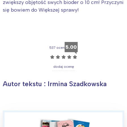
zwiększy objętość swych bioder o 10 cm! Przyczyni
się bowiem do Większej sprawy!
5.00
537 ocen
☆
☆
☆
☆
☆
dodaj ocenę
Autor tekstu : Irmina Szadkowska