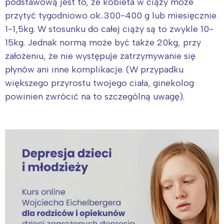
podstawową jest to, że kobieta w ciąży może
przytyć tygodniowo ok..300-400 g lub miesięcznie
1-1,5kg. W stosunku do całej ciąży są to zwykle 10-
15kg. Jednak normą może być także 20kg, przy
założeniu, że nie występuje zatrzymywanie się
płynów ani inne komplikacje. (W przypadku
Interesują mnie wydarzenia z
większego przyrostu twojego ciała, ginekolog
tego regionu:
powinien zwrócić na to szczególną uwagę).
Warszawa
Śląsk
Łódź
Kraków
Trójmiasto
Południe
Poznań
Północ
Wrocław
Wszystkie
Wybieram