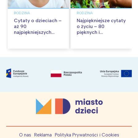
RODZINA
RODZINA
Cytaty o dzieciach –
Najpiękniejsze cytaty
aż 90
o życiu – 80
najpiękniejszych
pięknych i
cytatów o
inspirujących myśli
dzieciństwie
O nas
Reklama
Polityka Prywatności i Cookies