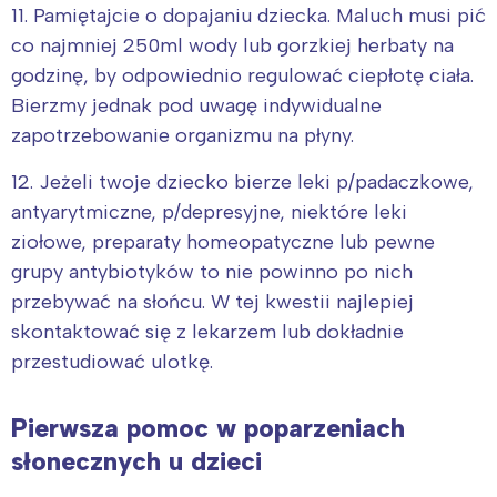
Łódź
Kraków
11. Pamiętajcie o dopajaniu dziecka. Maluch musi pić
Trójmiasto
Południe
co najmniej 250ml wody lub gorzkiej herbaty na
Poznań
Północ
godzinę, by odpowiednio regulować ciepłotę ciała.
Wrocław
Wszystkie
Bierzmy jednak pod uwagę indywidualne
zapotrzebowanie organizmu na płyny.
Wybieram
12. Jeżeli twoje dziecko bierze leki p/padaczkowe,
antyarytmiczne, p/depresyjne, niektóre leki
ziołowe, preparaty homeopatyczne lub pewne
grupy antybiotyków to nie powinno po nich
przebywać na słońcu. W tej kwestii najlepiej
skontaktować się z lekarzem lub dokładnie
przestudiować ulotkę.
Pierwsza pomoc w poparzeniach
słonecznych u dzieci