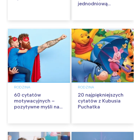
jednodniową
wycieczkę z dziećmi
RODZINA
RODZINA
60 cytatów
20 najpiękniejszych
motywacyjnych –
cytatów z Kubusia
pozytywne myśli na
Puchatka
każdy dzień