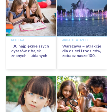
RODZINA
AKCJE DLA DZIECI
100 najpiękniejszych
Warszawa – atrakcje
cytatów z bajek
dla dzieci i rodziców,
znanych i lubianych
zobacz nasze 100
propozycji na
wspólną zabawę!