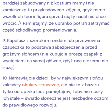
bardziej zabudowany niż kostium mamy (nie
zamieszczę tu przykładowego zdjęcia, gdyż mimo
wszelkich teorii figura sprzed ciąży nadal nie chce
wrócić…). Pamiętajmy, że ubranko potrafi zatrzymać
część szkodliwego promieniowania.
9. Kapelusz z szerokim rondem lub przewiewna
czapeczka to podstawa zabezpieczenia przed
groźnym słońcem (nie kupujcie proszę czapek z
wycięciami na samej główce, gdyż one niczemu nie
służą).
10. Namawiajcie dzieci, by w największym słońcu
Interesują mnie wydarzenia z
zakładały
okulary słoneczne
, ale nie te z bazaru
tego regionu:
tylko od optyka lecz pamiętajmy, żeby nie nosiły
ich stale – światło słoneczne jest niezbędne oczom
do prawidłowego rozwoju.
Warszawa
Śląsk