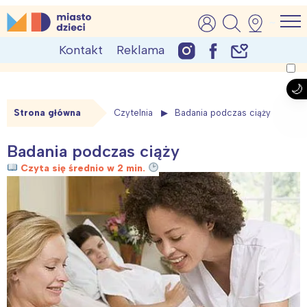
Skip
MiastoDzieci.pl
atrakcje dla dzieci, wydarzenia, imprezy rodzinne
to
Kontakt
Reklama
content
Strona główna
Czytelnia
Badania podczas ciąży
Badania podczas ciąży
Czyta się średnio w 2 min.