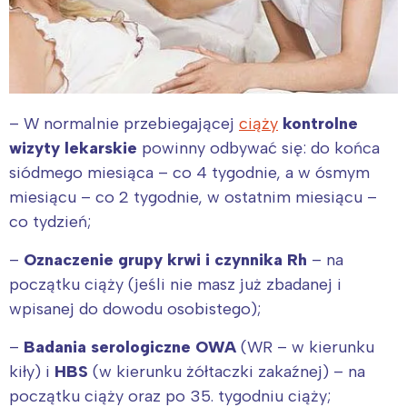
– W normalnie przebiegającej
ciąży
kontrolne
wizyty lekarskie
powinny odbywać się: do końca
siódmego miesiąca – co 4 tygodnie, a w ósmym
miesiącu – co 2 tygodnie, w ostatnim miesiącu –
co tydzień;
–
Oznaczenie grupy krwi i czynnika Rh
– na
początku ciąży (jeśli nie masz już zbadanej i
wpisanej do dowodu osobistego);
–
Badania serologiczne OWA
(WR – w kierunku
kiły) i
HBS
(w kierunku żółtaczki zakaźnej) – na
początku ciąży oraz po 35. tygodniu ciąży;