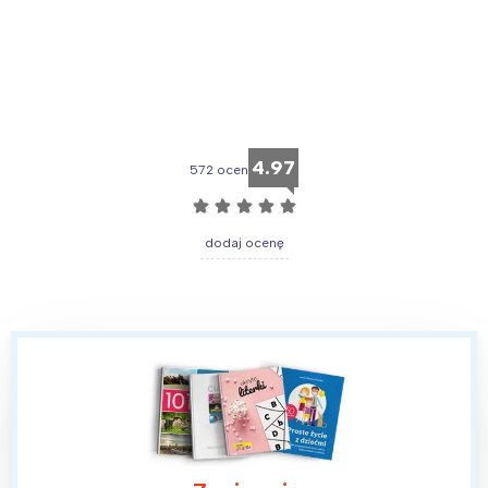
4.97
572 ocen
☆
☆
☆
☆
☆
dodaj ocenę
Interesują mnie wydarzenia z
tego regionu:
Warszawa
Śląsk