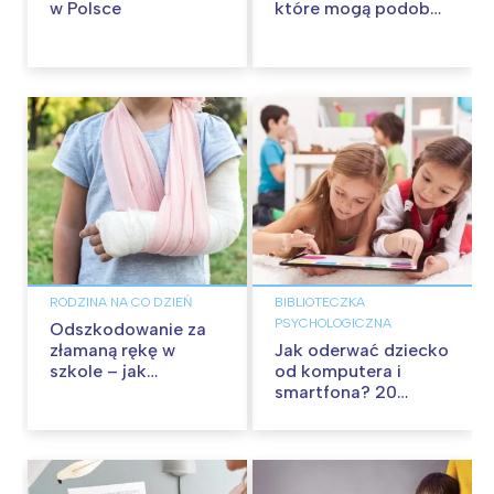
w Polsce
które mogą podobać
się w Polsce
RODZINA NA CO DZIEŃ
BIBLIOTECZKA
PSYCHOLOGICZNA
Odszkodowanie za
złamaną rękę w
Jak oderwać dziecko
szkole – jak
od komputera i
dochodzić swoich
smartfona? 20
należności?
praktycznych
sposobów