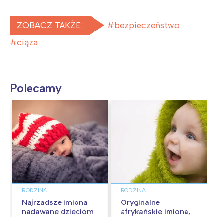
ZOBACZ TAKŻE:
bezpieczeństwo
ciąża
Polecamy
RODZINA
RODZINA
Najrzadsze imiona
Oryginalne
nadawane dzieciom
afrykańskie imiona,