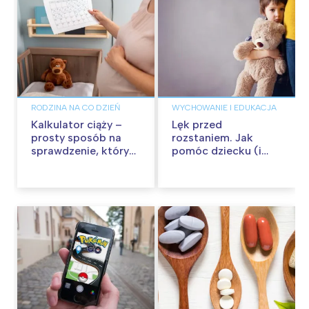
RODZINA NA CO DZIEŃ
WYCHOWANIE I EDUKACJA
Kalkulator ciąży –
Lęk przed
prosty sposób na
rozstaniem. Jak
sprawdzenie, który
pomóc dziecku (i
to tydzień
sobie)?