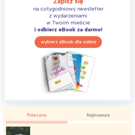
Zapisz się
Łódź
Kraków
na cotygodniowy newsletter
Trójmiasto
Południe
z wydarzeniami
Poznań
Północ
w Twoim mieście
Wrocław
Wszystkie
i odbierz eBook za darmo!
wybierz eBook dla siebie
Wybieram
Polecane
Najnowsze