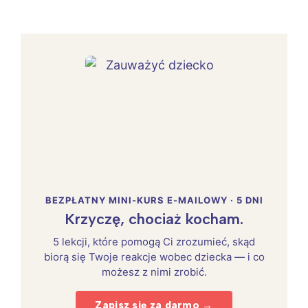
BEZPŁATNY MINI-KURS E-MAILOWY · 5 DNI
Krzyczę, chociaż kocham.
5 lekcji, które pomogą Ci zrozumieć, skąd
biorą się Twoje reakcje wobec dziecka — i co
możesz z nimi zrobić.
Zapisz się za darmo →