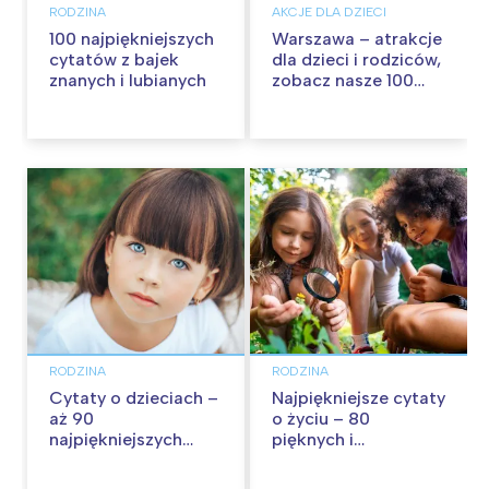
RODZINA
AKCJE DLA DZIECI
100 najpiękniejszych
Warszawa – atrakcje
cytatów z bajek
dla dzieci i rodziców,
znanych i lubianych
zobacz nasze 100
propozycji na
wspólną zabawę!
RODZINA
RODZINA
Cytaty o dzieciach –
Najpiękniejsze cytaty
aż 90
o życiu – 80
najpiękniejszych
pięknych i
cytatów o
inspirujących myśli
dzieciństwie