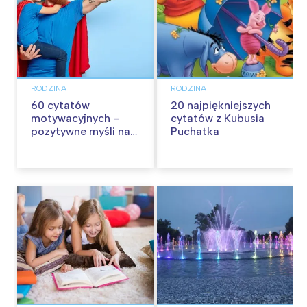
RODZINA
RODZINA
60 cytatów
20 najpiękniejszych
motywacyjnych –
cytatów z Kubusia
pozytywne myśli na
Puchatka
każdy dzień