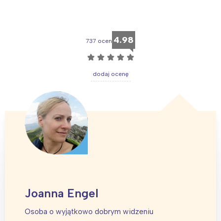
4.98
737 ocen
☆
☆
☆
☆
☆
dodaj ocenę
Joanna Engel
Osoba o wyjątkowo dobrym widzeniu