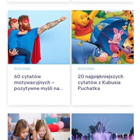
RODZINA
RODZINA
60 cytatów
20 najpiękniejszych
motywacyjnych –
cytatów z Kubusia
pozytywne myśli na
Puchatka
każdy dzień