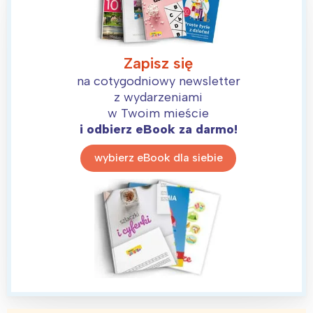
Trójmiasto
Południe
Poznań
Północ
Wrocław
Wszystkie
Zapisz się
na cotygodniowy newsletter
Wybieram
z wydarzeniami
w Twoim mieście
i odbierz eBook za darmo!
wybierz eBook dla siebie