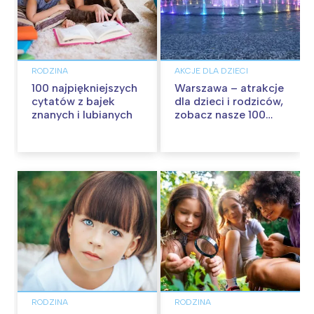
RODZINA
AKCJE DLA DZIECI
100 najpiękniejszych
Warszawa – atrakcje
cytatów z bajek
dla dzieci i rodziców,
znanych i lubianych
zobacz nasze 100
propozycji na
wspólną zabawę!
RODZINA
RODZINA