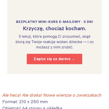
BEZPŁATNY MINI-KURS E-MAILOWY · 5 DNI
Krzyczę, chociaż kocham.
5 lekcji, które pomogą Ci zrozumieć, skąd
biorą się Twoje reakcje wobec dziecka — i co
możesz z nimi zrobić.
Zapisz się za darmo →
Ale heca! Ale draka! Nowe wiersze o zwierzakach
Format: 210 x 250 mm
Objętość 64 strony + okładka