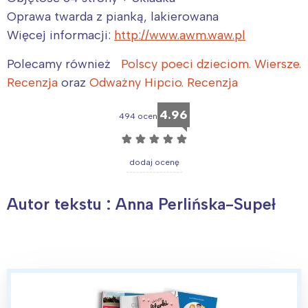
Oprawa twarda z pianką, lakierowana
Więcej informacji:
http://www.awm.waw.pl
Polecamy również
Polscy poeci dzieciom. Wiersze.
Recenzja
oraz
Odważny Hipcio. Recenzja
4.96
494 ocen
☆
☆
☆
☆
☆
dodaj ocenę
Autor tekstu : Anna Perlińska-Supeł
Interesują mnie wydarzenia z
tego regionu:
Warszawa
Śląsk
Łódź
Kraków