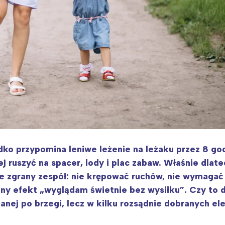
ko przypomina leniwe leżenie na leżaku przez 8 god
ej ruszyć na spacer, lody i plac zabaw. Właśnie dlat
e zgrany zespół: nie krępować ruchów, nie wymagać 
y efekt „wyglądam świetnie bez wysiłku”. Czy to da
anej po brzegi, lecz w kilku rozsądnie dobranych e