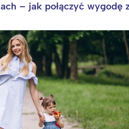
ch – jak połączyć wygodę 
ia i jej płatki
Pszczoła i kwitnący ul