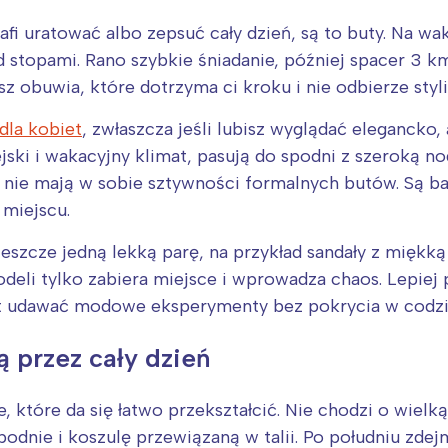
rójmiasto
Południe
oznań
Północ
trafi uratować albo zepsuć cały dzień, są to buty. Na w
 stopami. Rano szybkie śniadanie, później spacer 3 
rocław
Wszystkie
sz obuwia, które dotrzyma ci kroku i nie odbierze styli
Wybieram
dla kobiet
, zwłaszcza jeśli lubisz wyglądać elegancko,
jski i wakacyjny klimat, pasują do spodni z szeroką n
nie mają w sobie sztywności formalnych butów. Są ba
 miejscu.
eszcze jedną lekką parę, na przykład sandały z miękk
odeli tylko zabiera miejsce i wprowadza chaos. Lepiej 
ast udawać modowe eksperymenty bez pokrycia w codzi
ją przez cały dzień
, które da się łatwo przekształcić. Nie chodzi o wiel
spodnie i koszulę przewiązaną w talii. Po południu zde