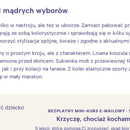
d mądrych wyborów
 tylko w nastroju, ale też w ubiorze. Zamiast pakować p
rają ze sobą kolorystycznie i sprawdzają się w kilku sy
orzyć stylizacje spójne, świeże i zgodne z aktualnymi
ny o prostym kroju, ale z charakterem. Lniana koszula
ramiona przed słońcem. Sukienka midi z przewiewnej t
ak i przy kolacji na tarasie. Z kolei elastyczne szort
ię w mały maraton.
BEZPŁATNY MINI-KURS E-MAILOWY · 
Krzyczę, chociaż kocham
5 lekcji, które pomogą Ci zrozumieć, skąd bio