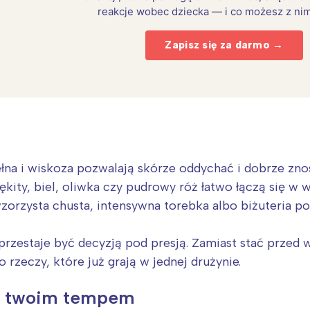
reakcje wobec dziecka — i co możesz z nim
Zapisz się za darmo →
łna i wiskoza pozwalają skórze oddychać i dobrze zno
ękity, biel, oliwka czy pudrowy róż łatwo łączą się w 
zorzysta chusta, intensywna torebka albo biżuteria po
Interesują mnie wydarzenia z tego regionu
rzestaje być decyzją pod presją. Zamiast stać przed wa
 rzeczy, które już grają w jednej drużynie.
arszawa
Śląsk
ódź
Kraków
za twoim tempem