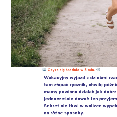
Czyta się średnio w 5 min.
Wakacyjny wyjazd z dziećmi rzad
tam złapać ręcznik, chwilę późni
mamy powinna działać jak dobrz
jednocześnie dawać ten przyjemn
Sekret nie tkwi w walizce wypch
na różne sposoby.