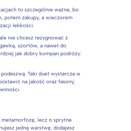
akacjach to szczególnie ważne, bo
km, potem zakupy, a wieczorem
zacji lekkości.
 ale nie chcesz rezygnować z
ogawką, szortów, a nawet do
rdziej jak dobry kompan podróży:
ą podeszwą. Taki duet wystarcza w
postawić na jakość oraz fasony,
enności.
ką metamorfozę, lecz o sprytne
jmujesz jedną warstwę, dodajesz