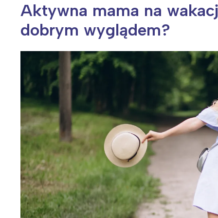
Aktywna mama na wakacja
dobrym wyglądem?
Wiosenny koncert ptaków na płocie
Kwitnąca wiśn