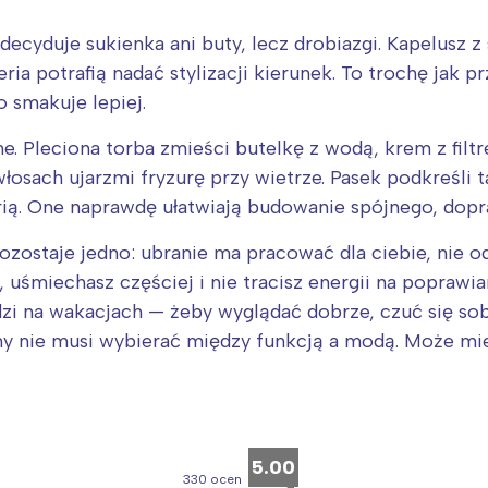
cyduje sukienka ani buty, lecz drobiazgi. Kapelusz z
ia potrafią nadać stylizacji kierunek. To trochę jak p
 smakuje lepiej.
. Pleciona torba zmieści butelkę z wodą, krem z filtr
osach ujarzmi fryzurę przy wietrze. Pasek podkreśli t
berią. One naprawdę ułatwiają budowanie spójnego, do
zostaje jedno: ubranie ma pracować dla ciebie, nie od
 uśmiechasz częściej i nie tracisz energii na poprawi
dzi na wakacjach — żeby wyglądać dobrze, czuć się sob
y nie musi wybierać między funkcją a modą. Może mieć
5.00
330 ocen