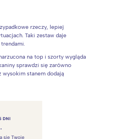
rzypadkowe rzeczy, lepiej
tuacjach. Taki zestaw daje
 trendami.
 narzucona na top i szorty wygląda
kaniny sprawdzi się zarówno
y z wysokim stanem dodają
5 DNI
.
rą się Twoje