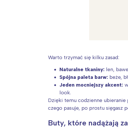
Warto trzymać się kilku zasad:
Naturalne tkaniny:
len, bawe
Spójna paleta barw:
beże, bł
Jeden mocniejszy akcent:
w
look.
Dzięki temu codzienne ubieranie p
czego pasuje, po prostu sięgasz po
W
Ł
Buty, które nadążają 