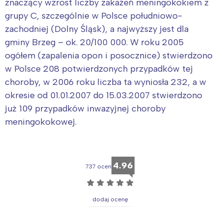
znaczący wzrost liczby zakażeń meningokokiem z
grupy C, szczególnie w Polsce południowo-
zachodniej (Dolny Śląsk), a najwyższy jest dla
gminy Brzeg – ok. 20/100 000. W roku 2005
ogółem (zapalenia opon i posocznice) stwierdzono
w Polsce 208 potwierdzonych przypadków tej
choroby, w 2006 roku liczba ta wyniosła 232, a w
okresie od 01.01.2007 do 15.03.2007 stwierdzono
już 109 przypadków inwazyjnej choroby
meningokokowej.
4.96
737 ocen
☆
☆
☆
☆
☆
dodaj ocenę