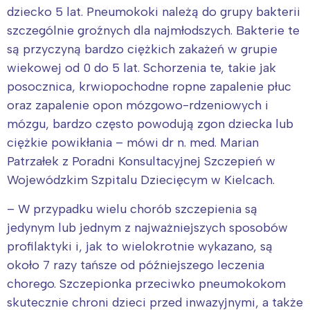
dziecko 5 lat. Pneumokoki należą do grupy bakterii
szczególnie groźnych dla najmłodszych. Bakterie te
są przyczyną bardzo ciężkich zakażeń w grupie
wiekowej od 0 do 5 lat. Schorzenia te, takie jak
posocznica, krwiopochodne ropne zapalenie płuc
oraz zapalenie opon mózgowo-rdzeniowych i
mózgu, bardzo często powodują zgon dziecka lub
Interesują mnie wydarzenia z
ciężkie powikłania – mówi dr n. med. Marian
tego regionu:
Patrzałek z Poradni Konsultacyjnej Szczepień w
Wojewódzkim Szpitalu Dziecięcym w Kielcach.
Warszawa
Śląsk
– W przypadku wielu chorób szczepienia są
Łódź
Kraków
jedynym lub jednym z najważniejszych sposobów
Trójmiasto
Południe
profilaktyki i, jak to wielokrotnie wykazano, są
Poznań
Północ
około 7 razy tańsze od późniejszego leczenia
Wrocław
Wszystkie
chorego. Szczepionka przeciwko pneumokokom
skutecznie chroni dzieci przed inwazyjnymi, a także