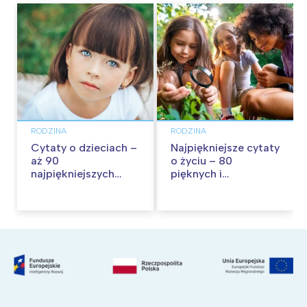
RODZINA
RODZINA
Cytaty o dzieciach –
Najpiękniejsze cytaty
aż 90
o życiu – 80
najpiękniejszych
pięknych i
cytatów o
inspirujących myśli
dzieciństwie