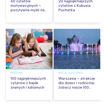
60 cytatów
20 najpiękniejszych
motywacyjnych –
cytatów z Kubusia
pozytywne myśli na
Puchatka
każdy dzień
RODZINA
AKCJE DLA DZIECI
100 najpiękniejszych
Warszawa – atrakcje
cytatów z bajek
dla dzieci i rodziców,
znanych i lubianych
zobacz nasze 100
propozycji na
wspólną zabawę!