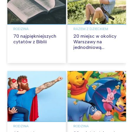
RODZINA
RAZEM Z DZIECKIEM
70 najpiękniejszych
20 miejsc w okolicy
cytatów z Biblii
Warszawy na
jednodniową
wycieczkę z dziećmi
RODZINA
RODZINA