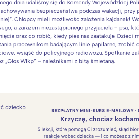
samego dnia udaliśmy się do Komendy Wojewódzkiej Poli
zachowywania bezpieczeństwa podczas wakacji, przy p
niej”. Chłopcy mieli możliwośc założenia kajdanek! Wo
go, a zarazem niezastąpionego przyjaciela – psa, któr
onięcia oraz co robić, kiedy pies nas zaatakuje. Dziec
ania pracownikom badającym linie papilarne, zrobić od
owe, wsiąść do policyjnego radiowozu. Spotkanie zak
 „Głos Wlkp” – naleśnikami z bitą śmietaną.
BEZPŁATNY MINI-KURS E-MAILOWY · 
Krzyczę, chociaż kocham
5 lekcji, które pomogą Ci zrozumieć, skąd bio
reakcje wobec dziecka — i co możesz z nim