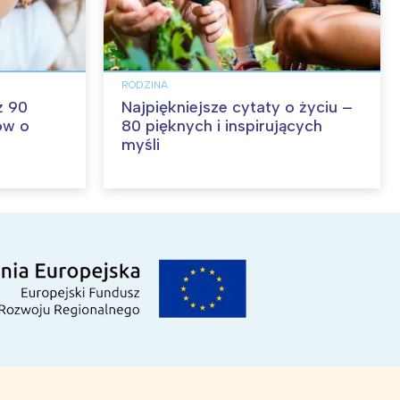
RODZINA
ż 90
Najpiękniejsze cytaty o życiu –
ów o
80 pięknych i inspirujących
myśli