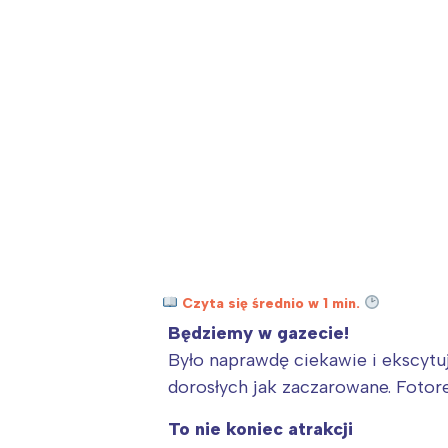
Wiosenny koncert ptaków na płocie
Kwitnąca wiśn
Czyta się średnio w 1 min.
Będziemy w gazecie!
Było naprawdę ciekawie i ekscytuj
dorosłych jak zaczarowane. Fotore
To nie koniec atrakcji