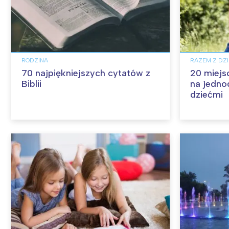
RODZINA
RAZEM Z DZ
70 najpiękniejszych cytatów z
20 miejs
Biblii
na jedno
dziećmi