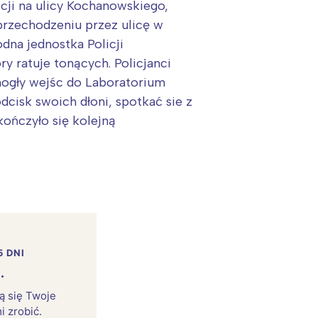
cji na ulicy Kochanowskiego,
rzechodzeniu przez ulicę w
dna jednostka Policji
y ratuje tonących. Policjanci
i mogły wejśc do Laboratorium
cisk swoich dłoni, spotkać sie z
ończyło się kolejną
5 DNI
.
rą się Twoje
i zrobić.