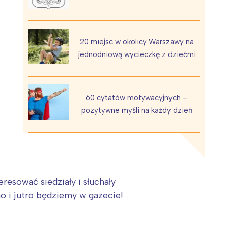
20 miejsc w okolicy Warszawy na
jednodniową wycieczkę z dziećmi
Wiewiórka na kwitnącym polu
60 cytatów motywacyjnych –
pozytywne myśli na każdy dzień
resować siedziały i słuchały
no i jutro będziemy w gazecie!