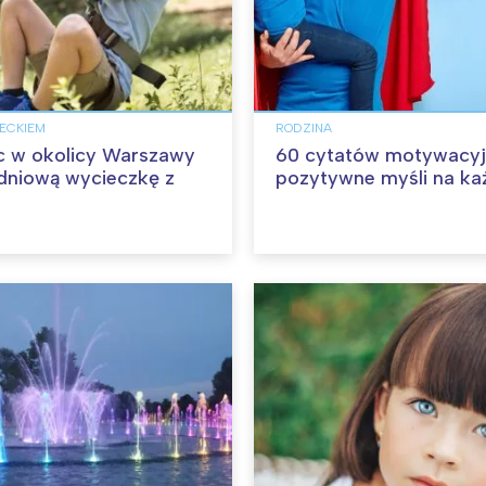
IECKIEM
RODZINA
c w okolicy Warszawy
60 cytatów motywacyj
dniową wycieczkę z
pozytywne myśli na ka