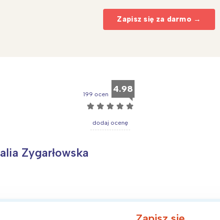
Zapisz się za darmo →
Interesują mnie wydarzenia z tego regionu
4.98
199 ocen
☆
☆
☆
☆
☆
arszawa
Śląsk
dodaj ocenę
ódź
Kraków
rójmiasto
Południe
alia Zygarłowska
oznań
Północ
rocław
Wszystkie
Wybieram
Zapisz się