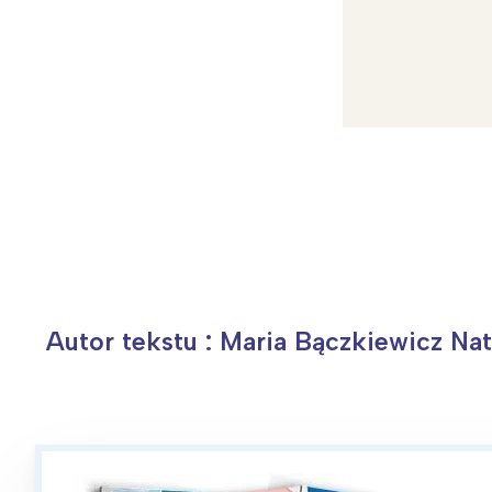
W
Ł
T
Autor tekstu : Maria Bączkiewicz Nat
P
W