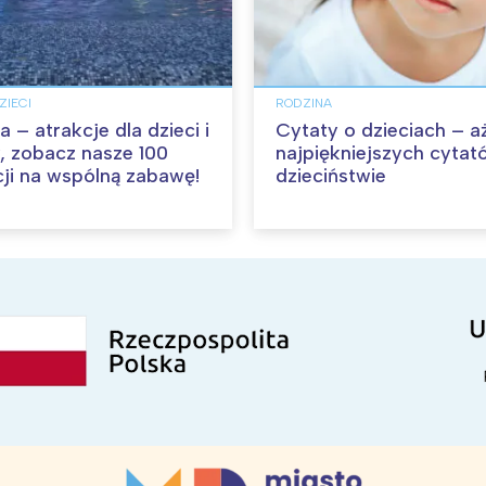
ZIECI
RODZINA
– atrakcje dla dzieci i
Cytaty o dzieciach – a
, zobacz nasze 100
najpiękniejszych cytat
ji na wspólną zabawę!
dzieciństwie