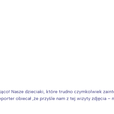
ia i jej płatki
Pszczoła i kwitnący ul
ąco! Nasze dzieciaki, które trudno czymkolwiek zainte
porter obiecał ,że przyśle nam z tej wizyty zdjęcia – 