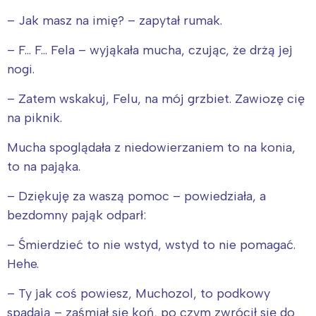
– Jak masz na imię? – zapytał rumak.
– F… F… Fela – wyjąkała mucha, czując, że drżą jej
nogi.
– Zatem wskakuj, Felu, na mój grzbiet. Zawiozę cię
na piknik.
Mucha spoglądała z niedowierzaniem to na konia,
to na pająka.
– Dziękuję za waszą pomoc – powiedziała, a
bezdomny pająk odparł:
– Śmierdzieć to nie wstyd, wstyd to nie pomagać.
Hehe.
– Ty jak coś powiesz, Muchozol, to podkowy
spadają – zaśmiał się koń, po czym zwrócił się do