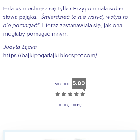
Fela uśmiechnęła się tylko. Przypomniała sobie
słowa pająka:
“Śmierdzieć to nie wstyd, wstyd to
nie pomagać”.
I teraz zastanawiała się, jak ona
mogłaby pomagać innym.
Judyta Łącka
https://bajkipogadajki.blogspot.com/
5.00
857 ocen
☆
☆
☆
☆
☆
dodaj ocenę