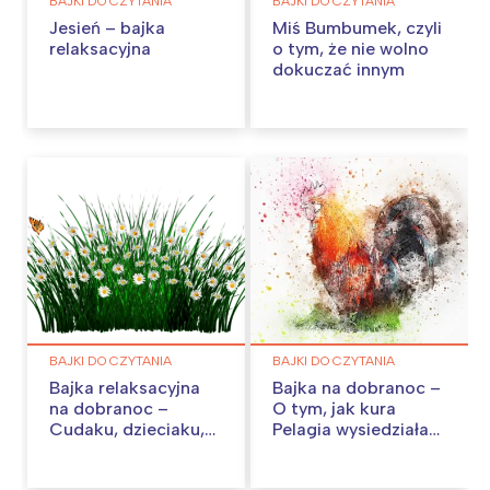
BAJKI DO CZYTANIA
BAJKI DO CZYTANIA
Jesień – bajka
Miś Bumbumek, czyli
relaksacyjna
o tym, że nie wolno
dokuczać innym
BAJKI DO CZYTANIA
BAJKI DO CZYTANIA
Bajka relaksacyjna
Bajka na dobranoc –
na dobranoc –
O tym, jak kura
Cudaku, dzieciaku,
Pelagia wysiedziała
śpij
smoka