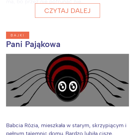
ma, bo przez nie pofrunąć nie...
CZYTAJ DALEJ
BAJKI
Pani Pająkowa
Babcia Rózia, mieszkała w starym, skrzypiącym i
pełnym tajemnic domu. Bardzo lubiła ciszę,