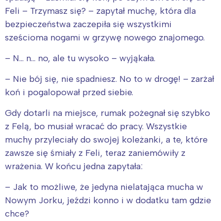
Feli – Trzymasz się? – zapytał muchę, która dla
bezpieczeństwa zaczepiła się wszystkimi
sześcioma nogami w grzywę nowego znajomego.
– N… n… no, ale tu wysoko – wyjąkała.
Interesują mnie wydarzenia z
– Nie bój się, nie spadniesz. No to w drogę! – zarżał
tego regionu:
koń i pogalopował przed siebie.
Warszawa
Śląsk
Gdy dotarli na miejsce, rumak pożegnał się szybko
Łódź
Kraków
z Felą, bo musiał wracać do pracy. Wszystkie
muchy przyleciały do swojej koleżanki, a te, które
Trójmiasto
Południe
zawsze się śmiały z Feli, teraz zaniemówiły z
Poznań
Północ
wrażenia. W końcu jedna zapytała:
Wrocław
Wszystkie
– Jak to możliwe, że jedyna nielatająca mucha w
Wybieram
Nowym Jorku, jeździ konno i w dodatku tam gdzie
chce?