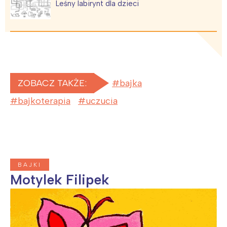
Leśny labirynt dla dzieci
ZOBACZ TAKŻE:
bajka
bajkoterapia
uczucia
BAJKI
Motylek Filipek