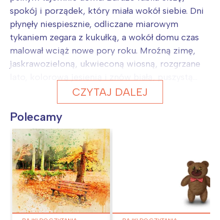
spokój i porządek, który miała wokół siebie. Dni
płynęły niespiesznie, odliczane miarowym
tykaniem zegara z kukułką, a wokół domu czas
malował wciąż nowe pory roku. Mroźną zimę,
jaskrawozieloną, ukwieconą wiosną, rozgrzane
lato, kolorową jesienią i znów białą, puszystą...
CZYTAJ DALEJ
Polecamy