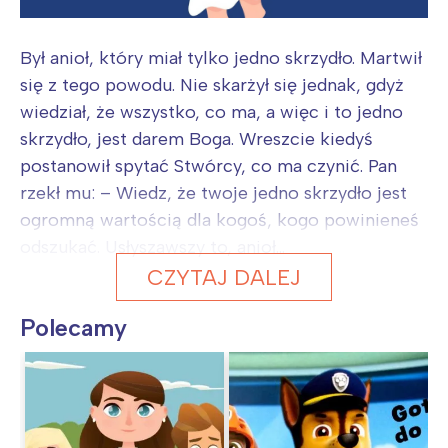
Był anioł, który miał tylko jedno skrzydło. Martwił
się z tego powodu. Nie skarżył się jednak, gdyż
wiedział, że wszystko, co ma, a więc i to jedno
skrzydło, jest darem Boga. Wreszcie kiedyś
postanowił spytać Stwórcy, co ma czynić. Pan
rzekł mu: – Wiedz, że twoje jedno skrzydło jest
ogromną wartością dla kogoś, kogo powinieneś
odszukać. Usłyszawszy to, anioł...
CZYTAJ DALEJ
Polecamy