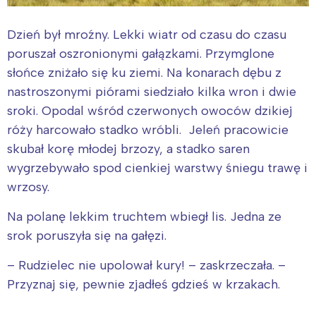
Dzień był mroźny. Lekki wiatr od czasu do czasu
poruszał oszronionymi gałązkami. Przymglone
słońce zniżało się ku ziemi. Na konarach dębu z
nastroszonymi piórami siedziało kilka wron i dwie
sroki. Opodal wśród czerwonych owoców dzikiej
róży harcowało stadko wróbli. Jeleń pracowicie
skubał korę młodej brzozy, a stadko saren
wygrzebywało spod cienkiej warstwy śniegu trawę i
wrzosy.
Na polanę lekkim truchtem wbiegł lis. Jedna ze
srok poruszyła się na gałęzi.
– Rudzielec nie upolował kury! – zaskrzeczała. –
Przyznaj się, pewnie zjadłeś gdzieś w krzakach.