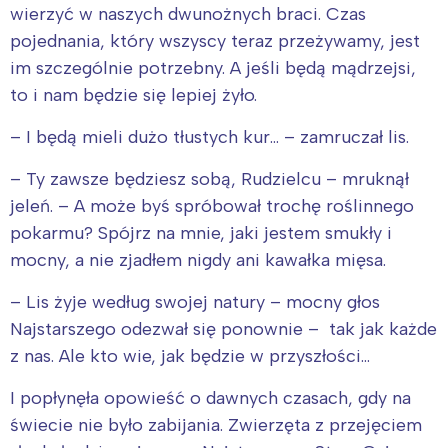
wierzyć w naszych dwunożnych braci. Czas
pojednania, który wszyscy teraz przeżywamy, jest
im szczególnie potrzebny. A jeśli będą mądrzejsi,
to i nam będzie się lepiej żyło.
– I będą mieli dużo tłustych kur… – zamruczał lis.
– Ty zawsze będziesz sobą, Rudzielcu – mruknął
jeleń. – A może byś spróbował trochę roślinnego
pokarmu? Spójrz na mnie, jaki jestem smukły i
mocny, a nie zjadłem nigdy ani kawałka mięsa.
– Lis żyje według swojej natury – mocny głos
Najstarszego odezwał się ponownie – tak jak każde
z nas. Ale kto wie, jak będzie w przyszłości…
I popłynęła opowieść o dawnych czasach, gdy na
świecie nie było zabijania. Zwierzęta z przejęciem