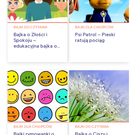
BAJKI DO CZYTANIA
BAJKI DLA CHŁOPCÓW
Bajka o Złości i
Psi Patrol – Pieski
Spokoju –
ratują pociąg
edukacyjna bajka o
emocjach
BAJKI DLA CHŁOPCÓW
BAJKI DO CZYTANIA
Bajki rymowanki o
Bajka o Ciszy i