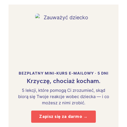
BEZPŁATNY MINI-KURS E-MAILOWY · 5 DNI
Krzyczę, chociaż kocham.
5 lekcji, które pomogą Ci zrozumieć, skąd
biorą się Twoje reakcje wobec dziecka — i co
możesz z nimi zrobić.
Zapisz się za darmo →