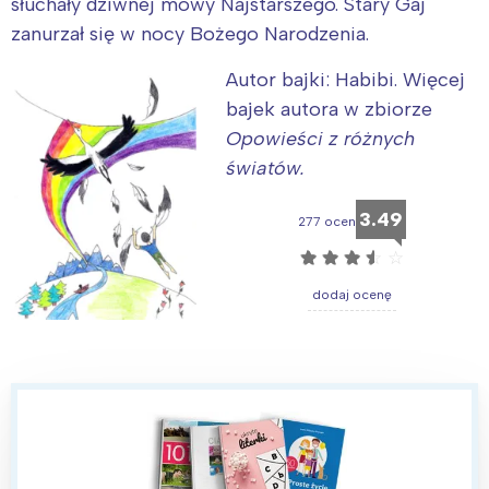
słuchały dziwnej mowy Najstarszego. Stary Gaj
zanurzał się w nocy Bożego Narodzenia.
Autor bajki: Habibi. Więcej
bajek autora w zbiorze
Opowieści z różnych
światów.
Interesują mnie wydarzenia z
3.49
tego regionu:
277 ocen
☆
☆
☆
☆
☆
Warszawa
Śląsk
dodaj ocenę
Łódź
Kraków
Trójmiasto
Południe
Poznań
Północ
Wrocław
Wszystkie