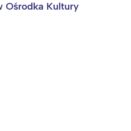
 Ośrodka Kultury
ia i jej płatki
Pszczoła i kwitnący ul