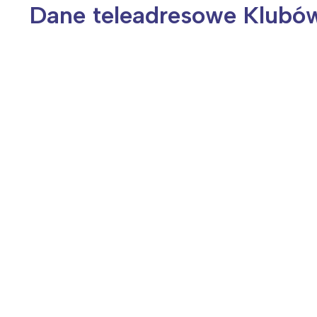
Dane teleadresowe Klubów
Wiosenny koncert ptaków na płocie
Kwitnąca wiśn