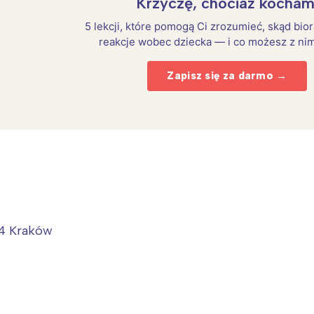
Krzyczę, chociaż kocham
5 lekcji, które pomogą Ci zrozumieć, skąd bio
reakcje wobec dziecka — i co możesz z nim
Zapisz się za darmo →
Interesują mnie wydarzenia z tego regionu
764 Kraków
arszawa
Śląsk
ódź
Kraków