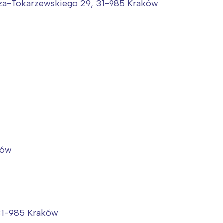
rójmiasto
Południe
wicza-Tokarzewskiego 29, 31-985 Kraków
oznań
Północ
rocław
Wszystkie
Wybieram
ków
 31-985 Kraków