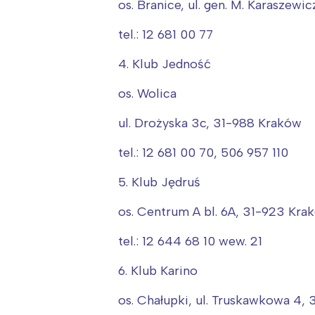
T
os. Branice, ul. gen. M. Karasze
P
tel.: 12 681 00 77
W
4. Klub Jedność
os. Wolica
ul. Drożyska 3c, 31-988 Kraków
tel.: 12 681 00 70, 506 957 110
5. Klub Jędruś
os. Centrum A bl. 6A, 31-923 Kra
tel.: 12 644 68 10 wew. 21
6. Klub Karino
os. Chałupki, ul. Truskawkowa 4,