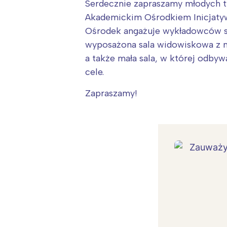
Serdecznie zapraszamy młodych 
Akademickim Ośrodkiem Inicjaty
Ośrodek angażuje wykładowców sz
wyposażona sala widowiskowa z mo
a także mała sala, w której odbyw
cele.
Zapraszamy!
W
Ł
T
P
W