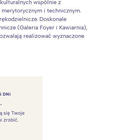
ulturalnych wspólnie z
 merytorycznym i technicznym.
ękodzielnicze. Doskonale
icze (Galeria Foyer i Kawiarnia),
. pozwalają realizować wyznaczone
:
5 DNI
.
rą się Twoje
i zrobić.