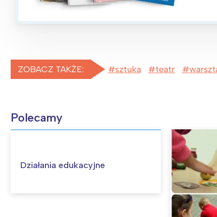
ZOBACZ TAKŻE:
sztuka
teatr
warszt
Polecamy
Działania edukacyjne