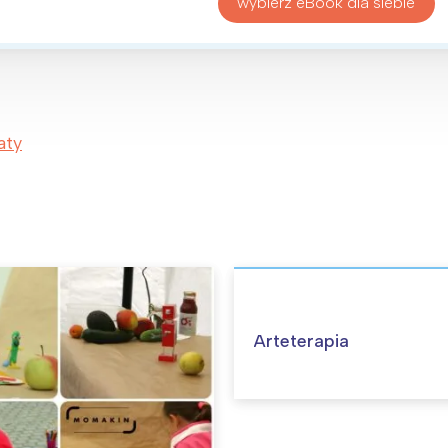
wybierz eBook dla siebie
aty
Arteterapia