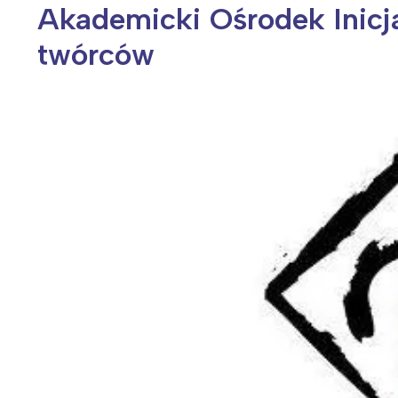
Akademicki Ośrodek Inicj
twórców
Wiosenny koncert ptaków na płocie
Kwitnąca wiśn