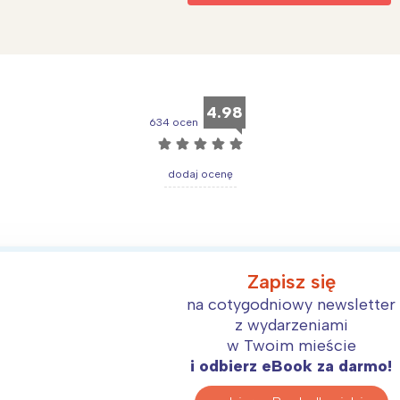
4.98
634 ocen
☆
☆
☆
☆
☆
dodaj ocenę
Zapisz się
na cotygodniowy newsletter
z wydarzeniami
w Twoim mieście
i odbierz eBook za darmo!