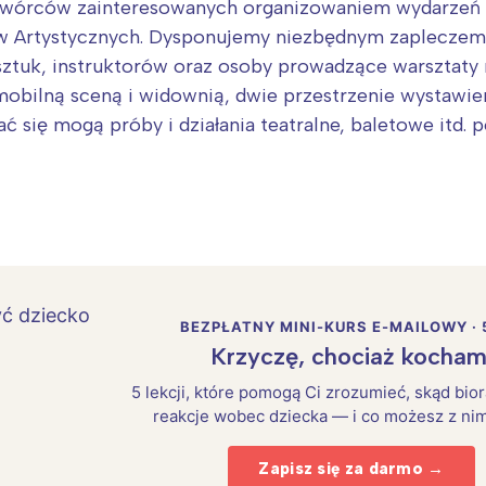
twórców zainteresowanych organizowaniem wydarzeń k
w Artystycznych. Dysponujemy niezbędnym zapleczem
tuk, instruktorów oraz osoby prowadzące warsztaty r
bilną sceną i widownią, dwie przestrzenie wystawienn
ać się mogą próby i działania teatralne, baletowe itd
Interesują mnie wydarzenia z tego regionu
arszawa
Śląsk
ódź
Kraków
rójmiasto
Południe
BEZPŁATNY MINI-KURS E-MAILOWY · 
oznań
Północ
Krzyczę, chociaż kocham
rocław
Wszystkie
5 lekcji, które pomogą Ci zrozumieć, skąd bio
reakcje wobec dziecka — i co możesz z nim
Wybieram
Zapisz się za darmo →