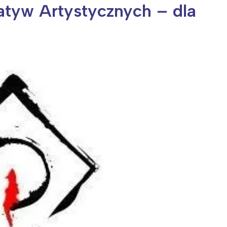
atyw Artystycznych – dla
ia i jej płatki
Pszczoła i kwitnący ul