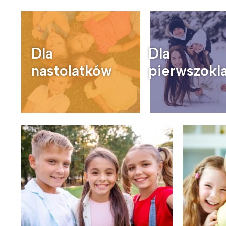
Dla
Dla
Wiosenny koncert ptaków na płocie
Kwitnąca wiśn
nastolatków
pierwszokl