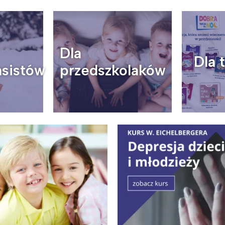
Dla
Dla 
ia i jej płatki
Pszczoła i kwitnący ul
asistów
przedszkolaków