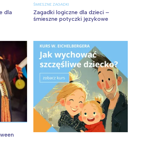
ŚMIESZNE ZAGADKI
e dla
Zagadki logiczne dla dzieci –
śmieszne potyczki językowe
oween