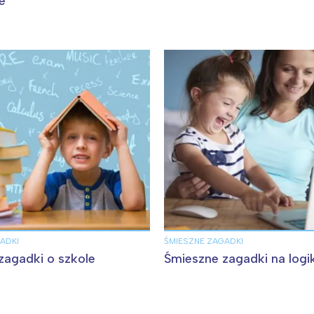
e
ADKI
ŚMIESZNE ZAGADKI
zagadki o szkole
Śmieszne zagadki na logi