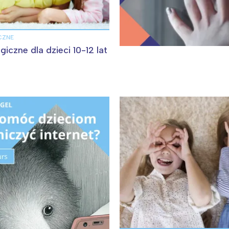
CZNE
giczne dla dzieci 10-12 lat
Interesują mnie wydarzenia z tego regionu
arszawa
Śląsk
ódź
Kraków
rójmiasto
Południe
oznań
Północ