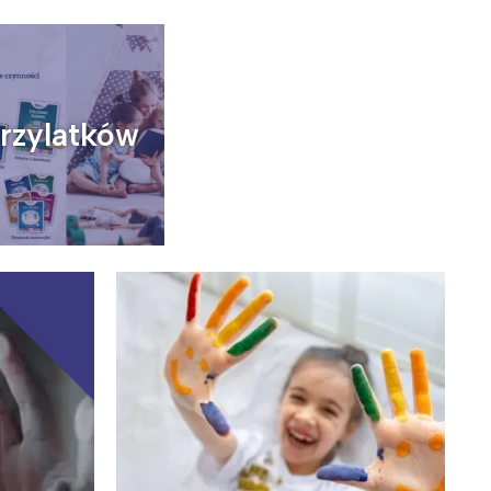
trzylatków
Wiewiórka na kwitnącym polu