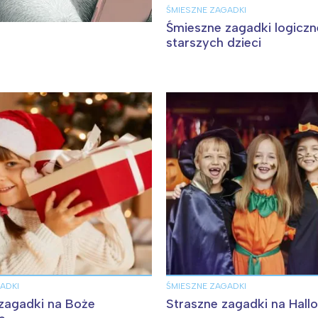
ŚMIESZNE ZAGADKI
rocław
Wszystkie
Śmieszne zagadki logiczn
starszych dzieci
Wybieram
ADKI
ŚMIESZNE ZAGADKI
zagadki na Boże
Straszne zagadki na Hall