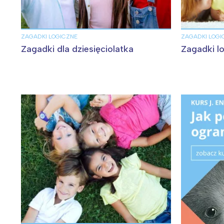
ZAGADKI LOGICZNE
ZAGADKI LOGI
Zagadki dla dziesięciolatka
Zagadki lo
W
Ł
T
P