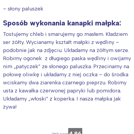
– słony paluszek
Sposób wykonania kanapki małpka:
Tostujemy chleb i smarujemy go masłem. Kładziem
ser żółty. Wycianamy kształt małpki z wędliny –
podobnie jak na zdjęciu. Układamy na żółtym serze.
Robimy ogonek z długiego paska wędliny i owijamy
nim „patyczek” ze słonego paluszka. Przecinamy na
połowę oliwkę i układamy z niej oczka – do środka
wciskamy dwa ziarenka czarnego pieprzu. Robimy
usta z kawałka czerwonej papryki lub pomidora.
Układamy „włoski” z koperka. I nasza małpka jak
żywa!
4.96
760 ocen