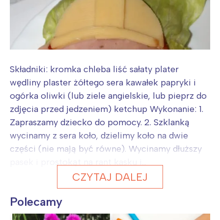
Składniki: kromka chleba liść sałaty plater
wędliny plaster żółtego sera kawałek papryki i
ogórka oliwki (lub ziele angielskie, lub pieprz do
zdjęcia przed jedzeniem) ketchup Wykonanie: 1.
Zapraszamy dziecko do pomocy. 2. Szklanką
wycinamy z sera koło, dzielimy koło na dwie
części (nie mają być równe). Wycinamy dłuższy
pasek i prostokąt na rant kasku i...
CZYTAJ DALEJ
Polecamy