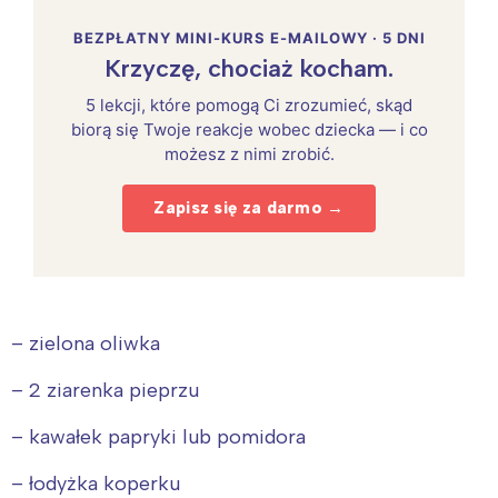
BEZPŁATNY MINI-KURS E-MAILOWY · 5 DNI
Krzyczę, chociaż kocham.
5 lekcji, które pomogą Ci zrozumieć, skąd
biorą się Twoje reakcje wobec dziecka — i co
możesz z nimi zrobić.
Zapisz się za darmo →
– zielona oliwka
– 2 ziarenka pieprzu
– kawałek papryki lub pomidora
– łodyżka koperku