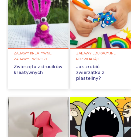
ZABAWY KREATYWNE,
ZABAWY EDUKACYJNE I
ZABAWY TWÓRCZE
ROZWIJAJĄCE
Zwierzęta z drucików
Jak zrobić
kreatywnych
zwierzątka z
plasteliny?