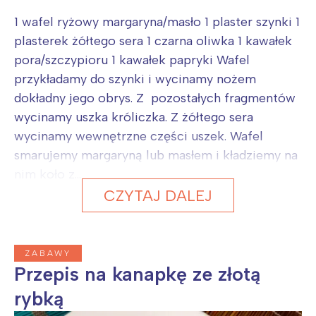
1 wafel ryżowy margaryna/masło 1 plaster szynki 1
plasterek żółtego sera 1 czarna oliwka 1 kawałek
pora/szczypioru 1 kawałek papryki Wafel
przykładamy do szynki i wycinamy nożem
dokładny jego obrys. Z pozostałych fragmentów
wycinamy uszka króliczka. Z żółtego sera
wycinamy wewnętrzne części uszek. Wafel
smarujemy margaryną lub masłem i kładziemy na
nim koło z...
CZYTAJ DALEJ
ZABAWY
Przepis na kanapkę ze złotą
rybką