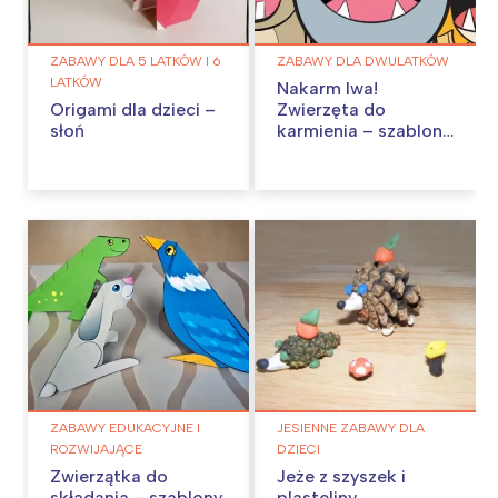
ZABAWY DLA 5 LATKÓW I 6
ZABAWY DLA DWULATKÓW
LATKÓW
Nakarm lwa!
Origami dla dzieci –
Zwierzęta do
słoń
karmienia – szablony
do pobrania
ZABAWY EDUKACYJNE I
JESIENNE ZABAWY DLA
ROZWIJAJĄCE
DZIECI
Zwierzątka do
Jeże z szyszek i
składania – szablony
plasteliny