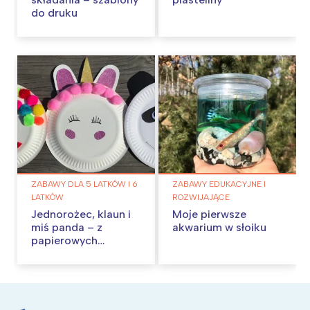
do druku
ZABAWY DLA 5 LATKÓW I 6
ZABAWY EDUKACYJNE I
LATKÓW
ROZWIJAJĄCE
Jednorożec, klaun i
Moje pierwsze
miś panda – z
akwarium w słoiku
papierowych
talerzyków