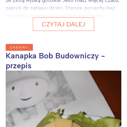
ze Złotą Rybką gotowa! Jeśli masz więcej czasu,
zaproś do zabawy dzieci. Starsze pociechy bez
problemu zrobią rybią łuskę z marchewki. ...
CZYTAJ DALEJ
ZABAWY
Kanapka Bob Budowniczy -
przepis