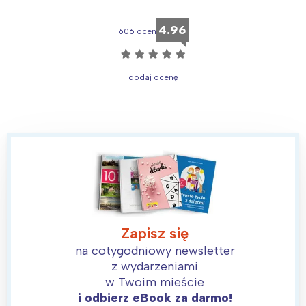
4.96
606 ocen
☆
☆
☆
☆
☆
dodaj ocenę
Zapisz się
na cotygodniowy newsletter
z wydarzeniami
w Twoim mieście
i odbierz eBook za darmo!