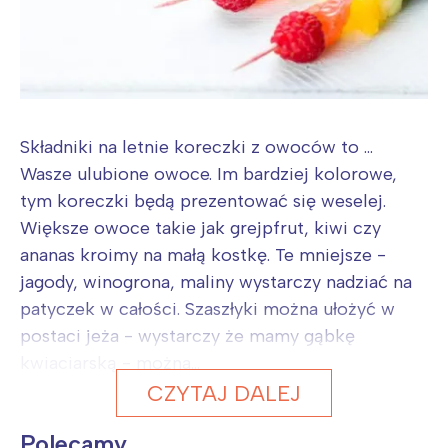
Składniki na letnie koreczki z owoców to ...
Wasze ulubione owoce. Im bardziej kolorowe,
tym koreczki będą prezentować się weselej.
Większe owoce takie jak grejpfrut, kiwi czy
ananas kroimy na małą kostkę. Te mniejsze -
jagody, winogrona, maliny wystarczy nadziać na
patyczek w całości. Szaszłyki można ułożyć w
postaci jeża - wystarczy że mamy gąbkę
kwiaciarską - można...
CZYTAJ DALEJ
Polecamy