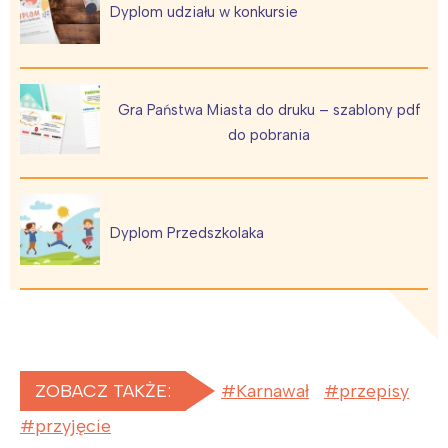
Dyplom udziału w konkursie
Gra Państwa Miasta do druku – szablony pdf
do pobrania
Dyplom Przedszkolaka
ZOBACZ TAKŻE:
Karnawał
przepisy
przyjęcie