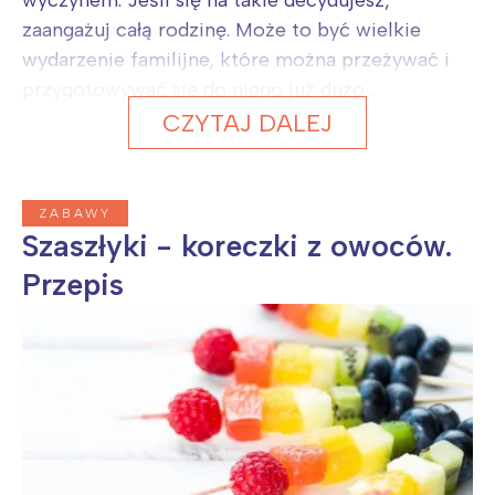
zaangażuj całą rodzinę. Może to być wielkie
wydarzenie familijne, które można przeżywać i
przygotowywać się do niego już dużo...
CZYTAJ DALEJ
ZABAWY
Szaszłyki - koreczki z owoców.
Przepis