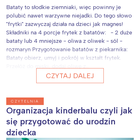
Bataty to słodkie ziemniaki, więc powinny je
polubić nawet warzywne niejadki. Do tego słowo
"frytki" zazwyczaj działa na dzieci jak magnes!
Składniki na 4 porcje frytek z batatów: - 2 duże
bataty lub 4 mniejsze - oliwa z oliwek - sól -
rozmaryn Przygotowanie batatów z piekarnika:
Bataty obierz, umyj i pokrój w kształt frytek.
Przełóż do miski, dodaj oliwę z...
CZYTAJ DALEJ
CZYTELNIA
Organizacja kinderbalu czyli jak
się przygotować do urodzin
dziecka