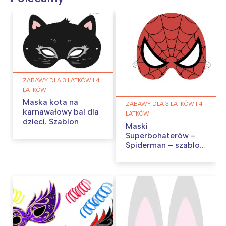
ZABAWY DLA 3 LATKÓW I 4
LATKÓW
Maska kota na
ZABAWY DLA 3 LATKÓW I 4
karnawałowy bal dla
LATKÓW
dzieci. Szablon
Maski
Superbohaterów –
Spiderman – szablon
do druku