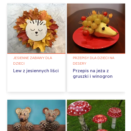
JESIENNE ZABAWY DLA
PRZEPISY DLA DZIECI NA
DZIECI
DESERY
Lew z jesiennych liści
Przepis na jeża z
gruszki i winogron