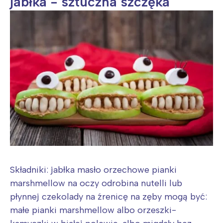
jabłka - sztuczna szczęka
Łódź
Kraków
Trójmiasto
Południe
Poznań
Północ
Wrocław
Wszystkie
Wybieram
Składniki: jabłka masło orzechowe pianki
marshmellow na oczy odrobina nutelli lub
płynnej czekolady na źrenicę na zęby mogą być:
małe pianki marshmellow albo orzeszki-