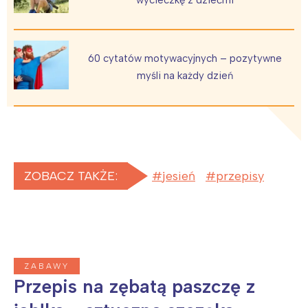
60 cytatów motywacyjnych – pozytywne
myśli na każdy dzień
ZOBACZ TAKŻE:
jesień
przepisy
Interesują mnie wydarzenia z
tego regionu:
ZABAWY
Przepis na zębatą paszczę z
Warszawa
Śląsk