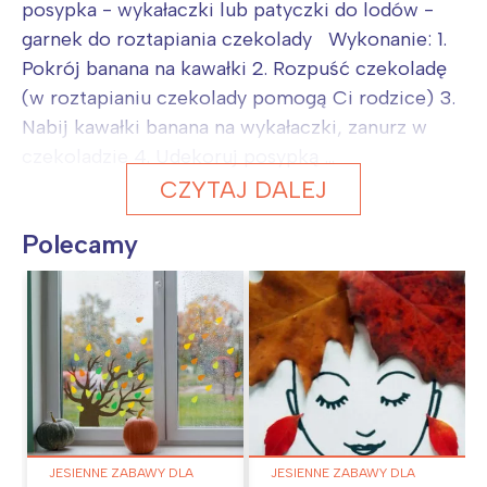
posypka - wykałaczki lub patyczki do lodów -
garnek do roztapiania czekolady Wykonanie: 1.
Pokrój banana na kawałki 2. Rozpuść czekoladę
(w roztapianiu czekolady pomogą Ci rodzice) 3.
Nabij kawałki banana na wykałaczki, zanurz w
czekoladzie 4. Udekoruj posypką ...
CZYTAJ DALEJ
Polecamy
JESIENNE ZABAWY DLA
JESIENNE ZABAWY DLA