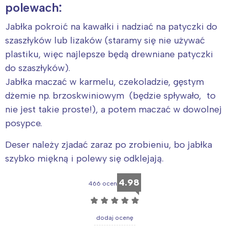
polewach:
Jabłka pokroić na kawałki i nadziać na patyczki do
szaszłyków lub lizaków (staramy się nie używać
plastiku, więc najlepsze będą drewniane patyczki
do szaszłyków).
Jabłka maczać w karmelu, czekoladzie, gęstym
dżemie np. brzoskwiniowym (będzie spływało, to
nie jest takie proste!), a potem maczać w dowolnej
posypce.
Deser należy zjadać zaraz po zrobieniu, bo jabłka
szybko miękną i polewy się odklejają.
4.98
466 ocen
☆
☆
☆
☆
☆
dodaj ocenę