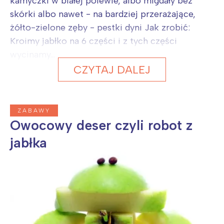
kamyczki w białej polewie, albo migdały bez
skórki albo nawet - na bardziej przerażające,
żółto-zielone zęby - pestki dyni Jak zrobić:
Kroimy jabłko na 6 części i z tych części
wycinamy...
CZYTAJ DALEJ
ZABAWY
Owocowy deser czyli robot z
jabłka