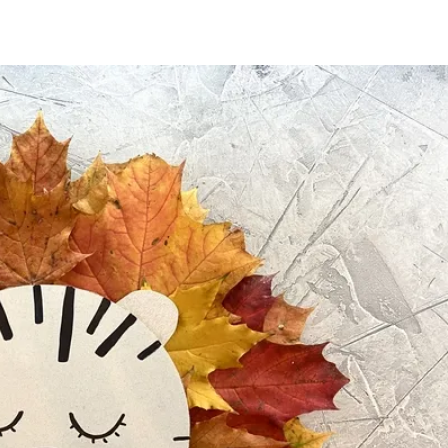
ia i jej płatki
Pszczoła i kwitnący ul