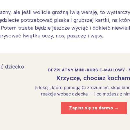
jazny, ale jeśli wolicie groźną lwią wersję, to wystar
dziecie potrzebować pisaka i grubszej kartki, na której
e. Potem trzeba będzie jeszcze wyciąć i dokleić niewie
narysować lwiątku oczy, nos, paszczę i wąsy.
BEZPŁATNY MINI-KURS E-MAILOWY · 
Krzyczę, chociaż kocham
5 lekcji, które pomogą Ci zrozumieć, skąd bio
reakcje wobec dziecka — i co możesz z nim
Zapisz się za darmo →