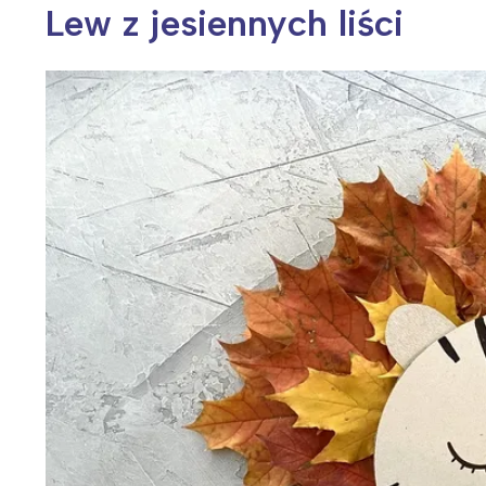
Lew z jesiennych liści
Wiosenny koncert ptaków na płocie
Kwitnąca wiśn