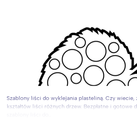
Szablony liści do wyklejania plasteliną. Czy wieci
kształtów liści różnych drzew. Bezpłatne i gotowe 
szablony liści do...