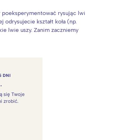
czy poeksperymentować rysując lwi
 odrysujecie kształt koła (np.
lkie lwie uszy. Zanim zaczniemy
5 DNI
.
rą się Twoje
i zrobić.