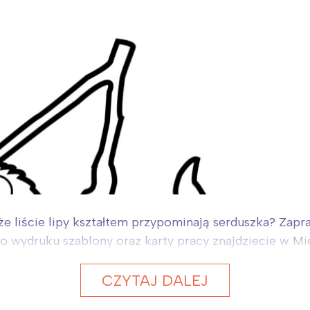
e, że liście lipy kształtem przypominają serduszka? Za
do wydruku szablony oraz karty pracy znajdziecie w Mi
CZYTAJ DALEJ