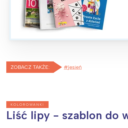
T
P
W
ZOBACZ TAKŻE:
jesień
KOLOROWANKI
Liść lipy - szablon do 