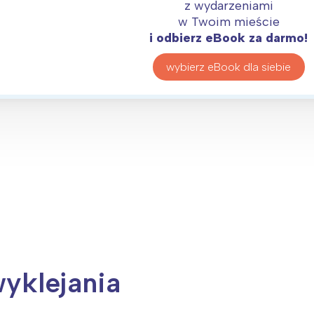
rójmiasto
Południe
z wydarzeniami
w Twoim mieście
oznań
Północ
i odbierz eBook za darmo!
rocław
Wszystkie
wybierz eBook dla siebie
Wybieram
wyklejania