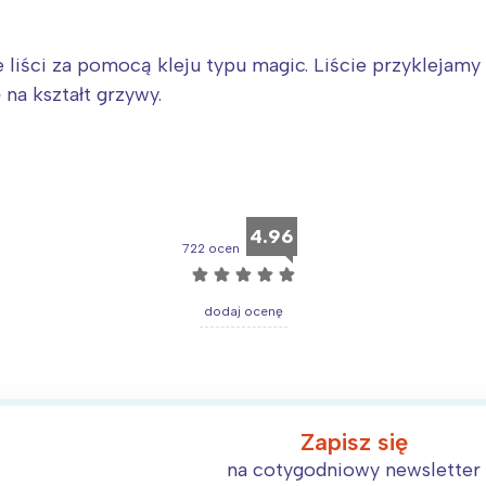
 liści za pomocą kleju typu magic. Liście przyklejamy 
 na kształt grzywy.
4.96
722 ocen
☆
☆
☆
☆
☆
dodaj ocenę
Interesują mnie wydarzenia z tego regionu
arszawa
Śląsk
Zapisz się
ódź
Kraków
na cotygodniowy newsletter