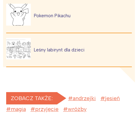
Pokemon Pikachu
Leśny labirynt dla dzieci
ZOBACZ TAKŻE:
andrzejki
jesień
magia
przyjęcie
wróżby
Interesują mnie wydarzenia z
tego regionu: