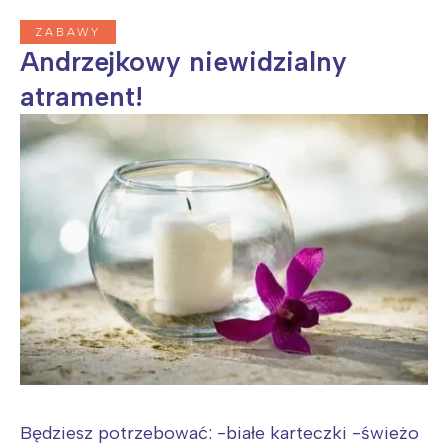
ZABAWY
Warszawa
Śląsk
Andrzejkowy niewidzialny
Łódź
Kraków
atrament!
Trójmiasto
Południe
Poznań
Północ
Wrocław
Wszystkie
Wybieram
Będziesz potrzebować: -białe karteczki -świeżo