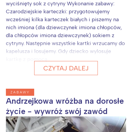
wyciśnięty sok z cytryny Wykonanie zabawy:
Czarodziejskie karteczki: przygotowujemy
wcześniej kilka karteczek białych i piszemy na
nich imiona (dla dziewczynek imiona chłopców,
dla chłopców imiona dziewczynek) sokiem z
cytryny. Następnie wszystkie kartki wrzucamy do
kapelusza i losujemy. Gdy dziecko wylosuje
kartkę z pomocą...
CZYTAJ DALEJ
ZABAWY
Andrzejkowa wróżba na dorosłe
życie - wywróż swój zawód