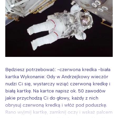
Będziesz potrzebować: -czerwona kredka -biała
kartka Wykonanie: Gdy w Andrzejkowy wieczór
nudzi Ci się, wystarczy wziąć czerwoną kredkę i
białą kartkę. Na kartce napisz ok. 50 zawodów
jakie przychodzą Ci do głowy, każdy z nich
obrysuj czerwoną kredką i włóż pod poduszkę.
Rano wyjmij kartkę, zamknij oczy i wskaż palcem