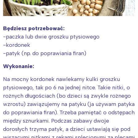
Będziesz potrzebować:
-paczka lub dwie groszku ptysiowego
-kordonek
-patyk (np. do poprawiania firan)
Wykonanie:
Na mocny kordonek nawlekamy kulki groszku
ptysiowego, tak po 6 na jednej nitce. Takie nitki, o
rożnych długościach (bo dzieci są zwykle rożnego
wzrostu) zawiązujemy na patyku (ja używam patyka
do poprawiania firan). Trzeba pamiętać o odstępach
między sznurkami. Podczas zabawy dwoje
dorosłych trzyma patyk, a dzieci ustawiają się pod
wiszącymi nitkami z rękami splecionymi za plecami