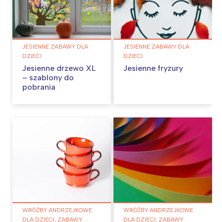
JESIENNE ZABAWY DLA
JESIENNE ZABAWY DLA
DZIECI
DZIECI
Jesienne drzewo XL
Jesienne fryzury
– szablony do
pobrania
WRÓŻBY ANDRZEJKOWE
WRÓŻBY ANDRZEJKOWE
DLA DZIECI, ZABAWY
DLA DZIECI, ZABAWY