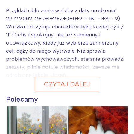
Przykład obliczenia wróżby z daty urodzenia:
29.12.2002: 2+9+1+2+2+0+0+2 = 18 = 1+8 = 9)
Wróżka odczytuje charakterystykę każdej cyfry:
"1" Cichy i spokojny, ale też sumienny i
obowiązkowy. Kiedy już wybierze zamierzony
cel, dąży do niego wytrwale. Nie sprawia
problemów wychowawczych, staranie prowadzi
zeszyty, pilnie notuje wiadomości, zawsze ma
odrobione lekcje. Uczeń...
CZYTAJ DALEJ
Polecamy