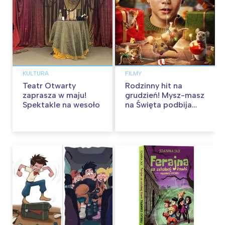
KULTURA
FILMY
Teatr Otwarty
Rodzinny hit na
zaprasza w maju!
grudzień! Mysz-masz
Spektakle na wesoło
na Święta podbija
kina pełnią humoru i
przygód