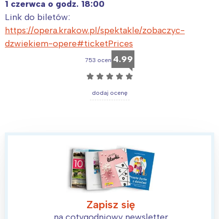
1 czerwca o godz. 18:00
Link do biletów:
https://opera.krakow.pl/spektakle/zobaczyc-
dzwiekiem-opere#ticketPrices
4.99
753 ocen
☆
☆
☆
☆
☆
dodaj ocenę
Zapisz się
na cotygodniowy newsletter