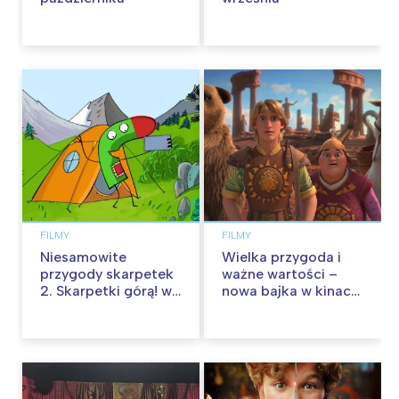
FILMY
FILMY
Niesamowite
Wielka przygoda i
przygody skarpetek
ważne wartości –
2. Skarpetki górą! w
nowa bajka w kinach
kinach od 12
od 30 stycznia
września