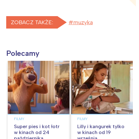
ZOBACZ TAKŻE:
muzyka
Polecamy
FILMY
FILMY
Super pies i kot łotr
Lilly i kangurek tylko
w kinach od 24
w kinach od 19
października
września