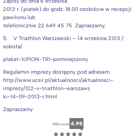
Zapisy do dnia 6 września
2013 r. (piatek) do godz. 18.00 osobiście w recepcji
pawilonu lub
telefonicznie 22 649 45 75 Zapraszamy.
5. V Triathlon Warszawski – 14 września 2013 /
sobota/
plakat-1cPION-TR1-pomniejszony
Regulamin imprezy dostępny pod adresem :
http://www.ucsir.pl/aktualnosci/aktualnosci-
imprezy/122-v-triathlon-warszaws
ki-14-09-2013-r.html
Zapraszamy
Interesują mnie wydarzenia z
4.95
580 ocen
tego regionu:
☆
☆
☆
☆
☆