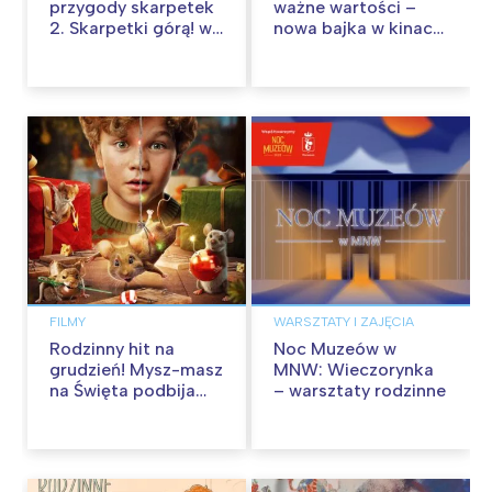
przygody skarpetek
ważne wartości –
2. Skarpetki górą! w
nowa bajka w kinach
kinach od 12
od 30 stycznia
września
FILMY
WARSZTATY I ZAJĘCIA
Rodzinny hit na
Noc Muzeów w
grudzień! Mysz-masz
MNW: Wieczorynka
na Święta podbija
– warsztaty rodzinne
kina pełnią humoru i
przygód