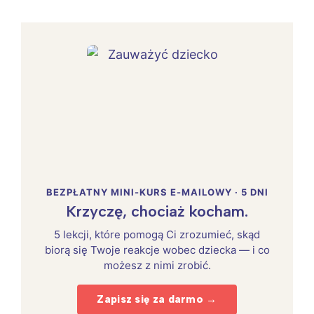
BEZPŁATNY MINI-KURS E-MAILOWY · 5 DNI
Krzyczę, chociaż kocham.
5 lekcji, które pomogą Ci zrozumieć, skąd
biorą się Twoje reakcje wobec dziecka — i co
możesz z nimi zrobić.
Zapisz się za darmo →