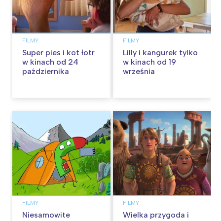
FILMY
FILMY
Super pies i kot łotr
Lilly i kangurek tylko
w kinach od 24
w kinach od 19
października
września
FILMY
FILMY
Niesamowite
Wielka przygoda i