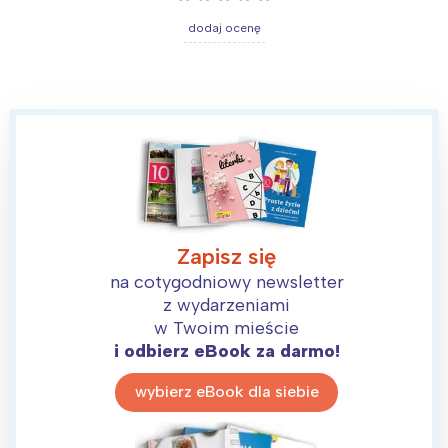
dodaj ocenę
Warszawa
Śląsk
Łódź
Kraków
Trójmiasto
Południe
Poznań
Północ
Wrocław
Wszystkie
Wybieram
Zapisz się
na cotygodniowy newsletter
z wydarzeniami
w Twoim mieście
i odbierz eBook za darmo!
wybierz eBook dla siebie