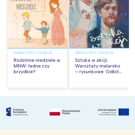
WARSZTATY I ZAJĘCIA
WARSZTATY I ZAJĘCIA
Rodzinne niedziele w
Sztuka w akcji.
MNW: ładne czy
Warsztaty malarsko
brzydkie?
– rysunkowe: Odbite
tekstury – technika
frotażu