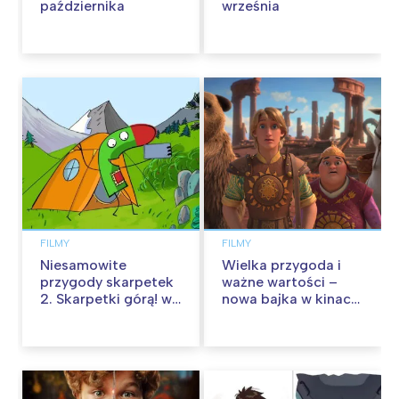
października
września
FILMY
FILMY
Niesamowite
Wielka przygoda i
przygody skarpetek
ważne wartości –
2. Skarpetki górą! w
nowa bajka w kinach
kinach od 12
od 30 stycznia
września