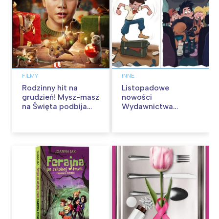
FILMY
INNE
Rodzinny hit na
Listopadowe
grudzień! Mysz-masz
nowości
na Święta podbija
Wydawnictwa
kina pełnią humoru i
Skarpa Warszawska.
przygód
Zaczytaj się jesienią!