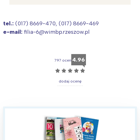
tel.:
(017) 8669-470, (017) 8669-469
e-mail:
filia-6@wimbp.rzeszow.pl
4.96
797 ocen
☆
☆
☆
☆
☆
dodaj ocenę