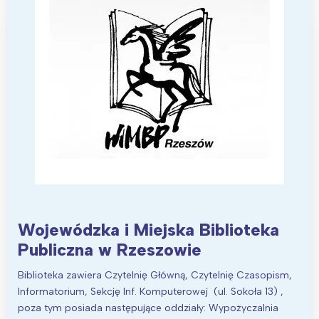
Interesują mnie wydarzenia z
tego regionu:
Warszawa
Śląsk
Łódź
Kraków
Trójmiasto
Południe
Poznań
Północ
Wrocław
Wszystkie
Wojewódzka i Miejska Biblioteka
Publiczna w Rzeszowie
Wybieram
Biblioteka zawiera Czytelnię Główną, Czytelnię Czasopism,
Informatorium, Sekcję Inf. Komputerowej (ul. Sokoła 13) ,
poza tym posiada następujące oddziały: Wypożyczalnia