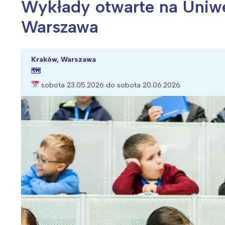
Wykłady otwarte na Uniwe
Warszawa
Wiosenny koncert ptaków na płocie
Kwitnąca wiśn
Kraków, Warszawa
🗺
sobota 23.05.2026 do sobota 20.06.2026