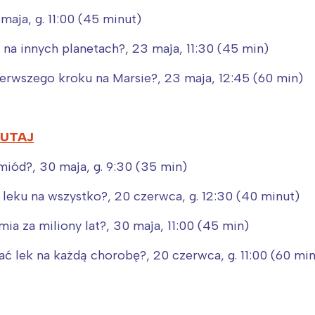
maja, g. 11:00 (45 minut)
 na innych planetach?, 23 maja, 11:30 (45 min)
pierwszego kroku na Marsie?, 23 maja, 12:45 (60 min)
TUTAJ
 miód?, 30 maja, g. 9:30 (35 min)
 leku na wszystko?, 20 czerwca, g. 12:30 (40 minut)
Interesują mnie wydarzenia z tego regionu
emia za miliony lat?, 30 maja, 11:00 (45 min)
arszawa
Śląsk
wać lek na każdą chorobę?, 20 czerwca, g. 11:00 (60 mi
ódź
Kraków
rójmiasto
Południe
oznań
Północ