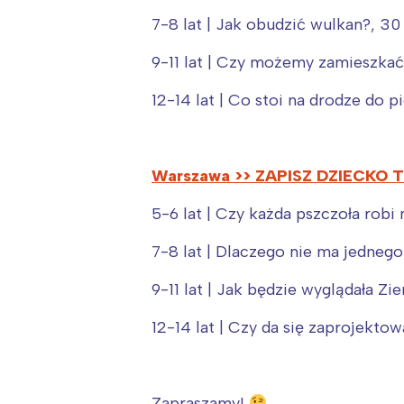
7-8 lat | Jak obudzić wulkan?, 30 
9-11 lat | Czy możemy zamieszkać
12-14 lat | Co stoi na drodze do 
Warszawa >> ZAPISZ DZIECKO 
5-6 lat | Czy każda pszczoła robi
7-8 lat | Dlaczego nie ma jednego
9-11 lat | Jak będzie wyglądała Zi
W
12-14 lat | Czy da się zaprojekto
Ł
T
Zapraszamy!
P