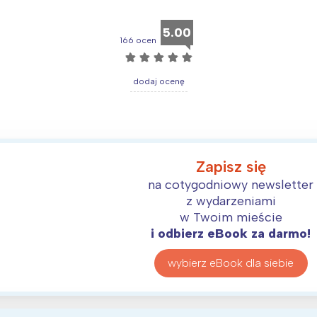
rocław
Wszystkie
5.00
166 ocen
☆
☆
☆
☆
☆
Wybieram
dodaj ocenę
Zapisz się
na cotygodniowy newsletter
z wydarzeniami
w Twoim mieście
i odbierz eBook za darmo!
wybierz eBook dla siebie