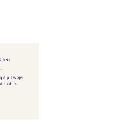
5 DNI
.
rą się Twoje
i zrobić.