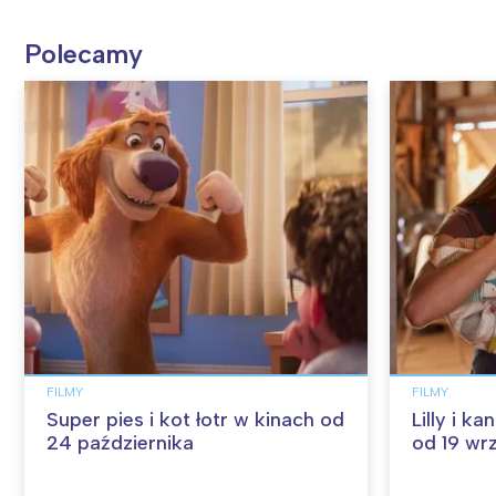
Polecamy
FILMY
FILMY
Super pies i kot łotr w kinach od
Lilly i k
24 października
od 19 wr