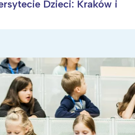
rsytecie Dzieci: Kraków i
ia i jej płatki
Pszczoła i kwitnący ul