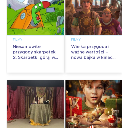
FILMY
FILMY
Niesamowite
Wielka przygoda i
przygody skarpetek
ważne wartości –
2. Skarpetki górą! w
nowa bajka w kinach
kinach od 12
od 30 stycznia
września