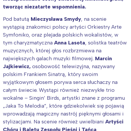
tworząc niezatarte wspomnienia.
Pod batutą
Mieczysława Smydy
, na scenie
wystąpią znakomici polscy artyści Orkiestry Arte
Symfoniko, oraz plejada polskich wokalistów, w
tym charyzmatyczna
Anna Lasota
, solistka teatrów
muzycznych, której głos rozbrzmiewa na
największych galach muzyki filmowej.
Marcin
Jajkiewicz,
osobowość telewizyjna, nazywany
polskim Frankiem Sinatrą, który swoim
wyjątkowym głosem porywa serca słuchaczy na
całym świecie. Wystąpi również niezwykłe trio
wokalne – Singin’ Birds, artystki znane z programu
„Jaka To Melodia”, które gdziekolwiek się pojawią
wprowadzają magiczny nastrój pięknymi głosami i
stylizacjami. Na scenie również uwielbiani
Artyści
Chóru i Baletu Zespołu Pieśni i Tańca