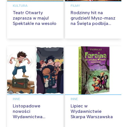
KULTURA
FILMY
Teatr Otwarty
Rodzinny hit na
zaprasza w maju!
grudzień! Mysz-masz
Spektakle na wesoło
na Święta podbija
kina pełnią humoru i
przygód
INNE
INNE
Listopadowe
Lipiec w
nowości
Wydawnictwie
Wydawnictwa
Skarpa Warszawska
Skarpa Warszawska.