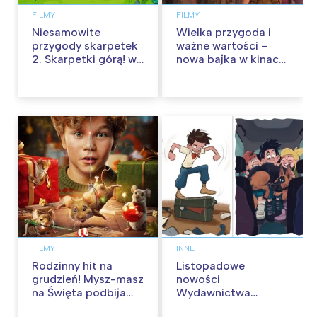
FILMY
FILMY
Niesamowite
Wielka przygoda i
przygody skarpetek
ważne wartości –
2. Skarpetki górą! w
nowa bajka w kinach
kinach od 12
od 30 stycznia
września
FILMY
INNE
Rodzinny hit na
Listopadowe
grudzień! Mysz-masz
nowości
na Święta podbija
Wydawnictwa
kina pełnią humoru i
Skarpa Warszawska.