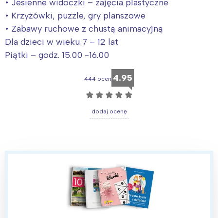
• Jesienne widoczki – zajęcia plastyczne
• Krzyżówki, puzzle, gry planszowe
• Zabawy ruchowe z chustą animacyjną
Dla dzieci w wieku 7 – 12 lat
Piątki – godz. 15.00 -16.00
4.95
444 ocen
☆
☆
☆
☆
☆
dodaj ocenę