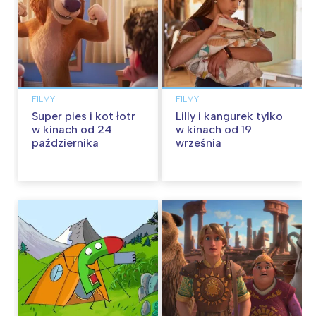
FILMY
FILMY
Super pies i kot łotr
Lilly i kangurek tylko
w kinach od 24
w kinach od 19
października
września