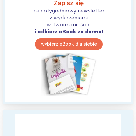
Zapisz się
na cotygodniowy newsletter
z wydarzeniami
w Twoim mieście
i odbierz eBook za darmo!
wybierz eBook dla siebie
Interesują mnie wydarzenia z
tego regionu:
Warszawa
Śląsk
Łódź
Kraków
Trójmiasto
Południe
Poznań
Północ
Wrocław
Wszystkie