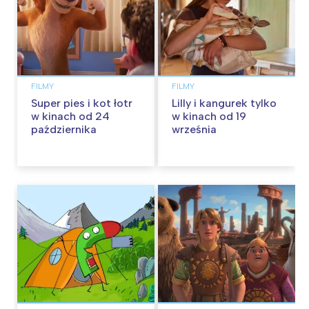
FILMY
FILMY
Super pies i kot łotr
Lilly i kangurek tylko
w kinach od 24
w kinach od 19
października
września