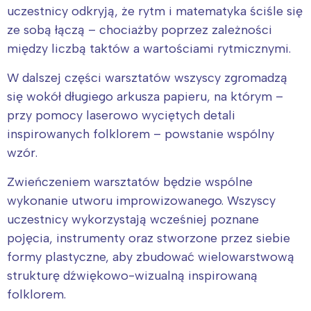
tego regionu:
uczestnicy odkryją, że rytm i matematyka ściśle się
ze sobą łączą – chociażby poprzez zależności
Warszawa
Śląsk
między liczbą taktów a wartościami rytmicznymi.
Łódź
Kraków
W dalszej części warsztatów wszyscy zgromadzą
Trójmiasto
Południe
się wokół długiego arkusza papieru, na którym –
Poznań
Północ
przy pomocy laserowo wyciętych detali
Wrocław
Wszystkie
inspirowanych folklorem – powstanie wspólny
wzór.
Wybieram
Zwieńczeniem warsztatów będzie wspólne
wykonanie utworu improwizowanego. Wszyscy
uczestnicy wykorzystają wcześniej poznane
pojęcia, instrumenty oraz stworzone przez siebie
formy plastyczne, aby zbudować wielowarstwową
strukturę dźwiękowo-wizualną inspirowaną
folklorem.