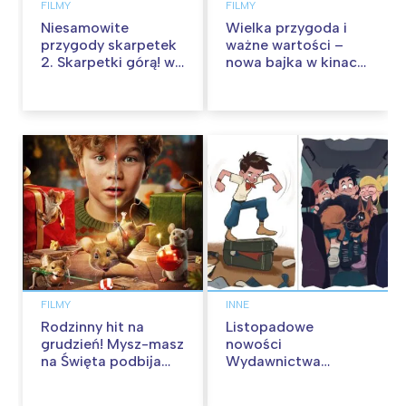
FILMY
FILMY
Niesamowite
Wielka przygoda i
przygody skarpetek
ważne wartości –
2. Skarpetki górą! w
nowa bajka w kinach
kinach od 12
od 30 stycznia
września
FILMY
INNE
Rodzinny hit na
Listopadowe
grudzień! Mysz-masz
nowości
na Święta podbija
Wydawnictwa
kina pełnią humoru i
Skarpa Warszawska.
przygód
Zaczytaj się jesienią!