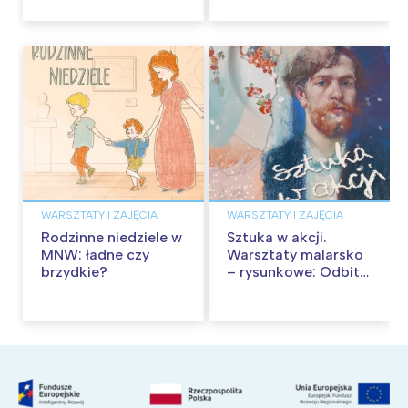
przygód
WARSZTATY I ZAJĘCIA
WARSZTATY I ZAJĘCIA
Rodzinne niedziele w
Sztuka w akcji.
MNW: ładne czy
Warsztaty malarsko
brzydkie?
– rysunkowe: Odbite
tekstury – technika
frotażu