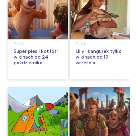
FILMY
FILMY
Super pies i kot łotr
Lilly i kangurek tylko
w kinach od 24
w kinach od 19
października
września