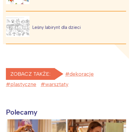
Leśny labirynt dla dzieci
ZOBACZ TAKŻE:
dekoracje
plastyczne
warsztaty
Polecamy