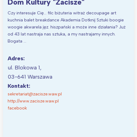
Dom Kultury "Zacisze"
Wybieram
Czy interesuje Cię… filc biżuteria witraż decoupage art
kuchnia balet breakdance Akademia Dotknij Sztuki boogie
woogie akwarela jęz. hiszpański a może inne działania? Już
od 43 lat nastraja nas sztuka, a my nastrajamy innych.
Bogata …
Adres:
ul. Blokowa 1,
03-641 Warszawa
Kontakt:
sekretariat@zacisze.waw.pl
http://www.zacisze.waw.pl
facebook