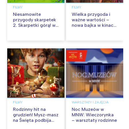
FILMY
FILMY
Niesamowite
Wielka przygoda i
przygody skarpetek
ważne wartości –
2. Skarpetki górą! w
nowa bajka w kinach
kinach od 12
od 30 stycznia
września
FILMY
WARSZTATY I ZAJĘCIA
Rodzinny hit na
Noc Muzeów w
grudzień! Mysz-masz
MNW: Wieczorynka
na Święta podbija
– warsztaty rodzinne
kina pełnią humoru i