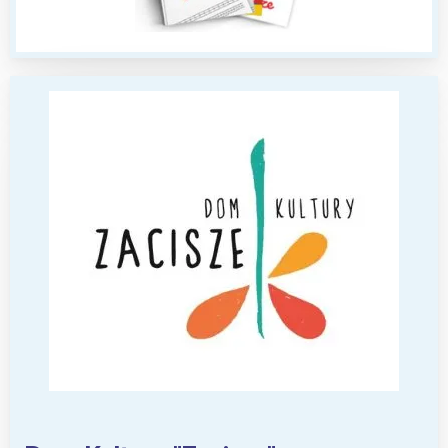
Interesują mnie wydarzenia z
tego regionu:
Warszawa
Śląsk
Łódź
Kraków
Trójmiasto
Południe
Poznań
Północ
Wrocław
Wszystkie