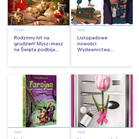
FILMY
INNE
Rodzinny hit na
Listopadowe
grudzień! Mysz-masz
nowości
na Święta podbija
Wydawnictwa
kina pełnią humoru i
Skarpa Warszawska.
przygód
Zaczytaj się jesienią!
INNE
INNE