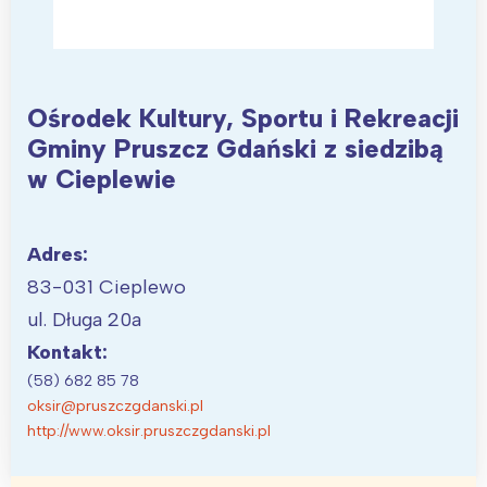
Trójmiasto
Południe
Poznań
Północ
Wrocław
Wszystkie
Ośrodek Kultury, Sportu i Rekreacji
Wybieram
Gminy Pruszcz Gdański z siedzibą
w Cieplewie
Adres:
83-031 Cieplewo
ul. Długa 20a
Kontakt:
(58) 682 85 78
oksir@pruszczgdanski.pl
http://www.oksir.pruszczgdanski.pl