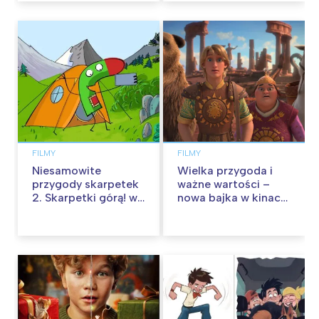
FILMY
FILMY
Niesamowite
Wielka przygoda i
przygody skarpetek
ważne wartości –
2. Skarpetki górą! w
nowa bajka w kinach
kinach od 12
od 30 stycznia
września