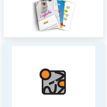
Interesują mnie wydarzenia z
tego regionu:
Warszawa
Śląsk
Łódź
Kraków