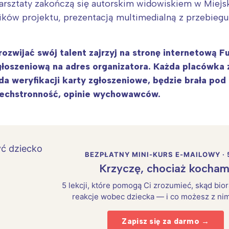
arsztaty zakończą się autorskim widowiskiem w Miej
ków projektu, prezentacją multimedialną z przebieg
ozwijać swój talent zajrzyj na stronę internetową F
 zgłoszeniową na adres organizatora. Każda placówk
da weryfikacji karty zgłoszeniowe, będzie brała p
zechstronność, opinie wychowawców.
BEZPŁATNY MINI-KURS E-MAILOWY · 
Interesują mnie wydarzenia z tego regionu
Krzyczę, chociaż kocham
5 lekcji, które pomogą Ci zrozumieć, skąd bio
reakcje wobec dziecka — i co możesz z nim
arszawa
Śląsk
ódź
Kraków
Zapisz się za darmo →