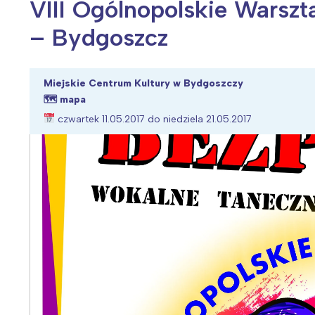
VIII Ogólnopolskie Warsz
– Bydgoszcz
Wiosenny koncert ptaków na płocie
Kwitnąca wiśn
Miejskie Centrum Kultury w Bydgoszczy
🗺
mapa
czwartek 11.05.2017 do niedziela 21.05.2017