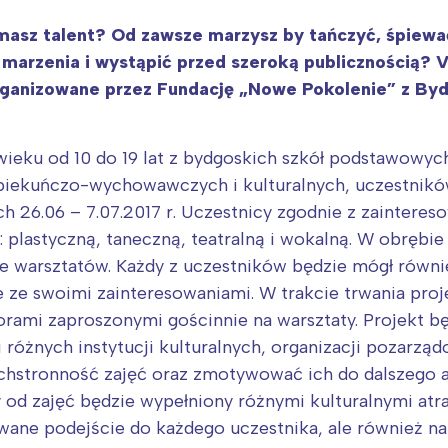
masz talent? Od zawsze marzysz by tańczyć, śpiewa
marzenia i wystąpić przed szeroką publicznością? V
ganizowane przez Fundację „Nowe Pokolenie” z Byd
wieku od 10 do 19 lat z bydgoskich szkół podstawowych
iekuńczo-wychowawczych i kulturalnych, uczestnikó
h 26.06 – 7.07.2017 r. Uczestnicy zgodnie z zainteres
: plastyczną, taneczną, teatralną i wokalną. W obrębi
we warsztatów. Każdy z uczestników będzie mógł równ
 ze swoimi zainteresowaniami. W trakcie trwania pro
torami zaproszonymi gościnnie na warsztaty. Projekt b
różnych instytucji kulturalnych, organizacji pozarząd
chstronność zajęć oraz zmotywować ich do dalszego 
 od zajęć będzie wypełniony różnymi kulturalnymi at
ane podejście do każdego uczestnika, ale również na