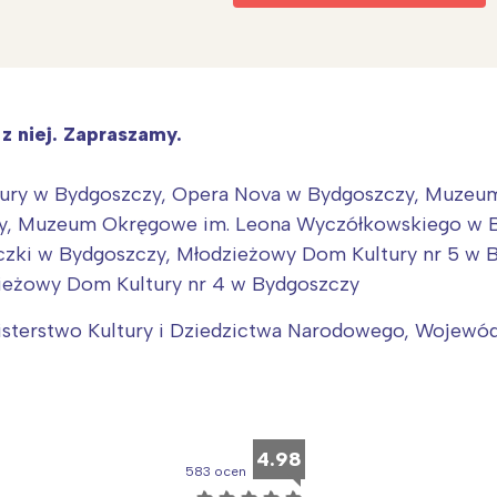
rójmiasto
Południe
oznań
Północ
rocław
Wszystkie
 z niej. Zapraszamy.
Wybieram
ury w Bydgoszczy, Opera Nova w Bydgoszczy, Muzeum
zy, Muzeum Okręgowe im. Leona Wyczółkowskiego w B
ieczki w Bydgoszczy, Młodzieżowy Dom Kultury nr 5 
zieżowy Dom Kultury nr 4 w Bydgoszczy
isterstwo Kultury i Dziedzictwa Narodowego, Wojew
4.98
583 ocen