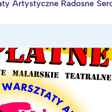
taty Artystyczne Radosne Ser
ia i jej płatki
Pszczoła i kwitnący ul