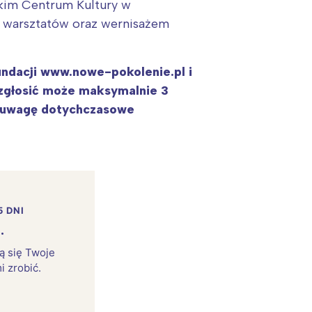
skim Centrum Kultury w
u warsztatów oraz wernisażem
undacji
www.nowe-pokolenie.pl i
a zgłosić może maksymalnie 3
od uwagę dotychczasowe
5 DNI
:
.
rą się Twoje
i zrobić.