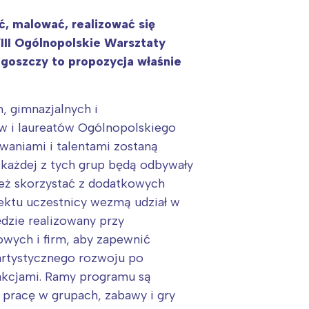
ć, malować, realizować się
III Ogólnopolskie Warsztaty
goszczy to propozycja właśnie
, gimnazjalnych i
w i laureatów Ogólnopolskiego
owaniami i talentami zostaną
e każdej z tych grup będą odbywały
ież skorzystać z dodatkowych
jektu uczestnicy wezmą udział w
ędzie realizowany przy
owych i firm, aby zapewnić
artystycznego rozwoju po
rakcjami. Ramy programu są
 pracę w grupach, zabawy i gry