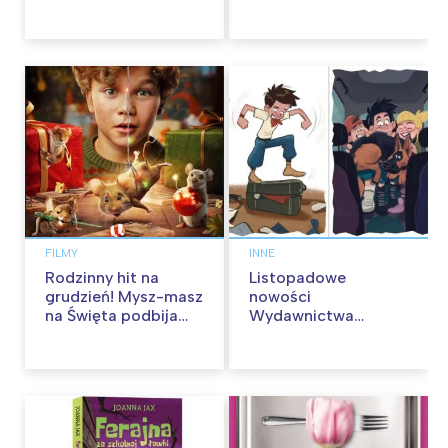
kinach od 12
od 30 stycznia
września
FILMY
INNE
Rodzinny hit na
Listopadowe
grudzień! Mysz-masz
nowości
na Święta podbija
Wydawnictwa
kina pełnią humoru i
Skarpa Warszawska.
przygód
Zaczytaj się jesienią!