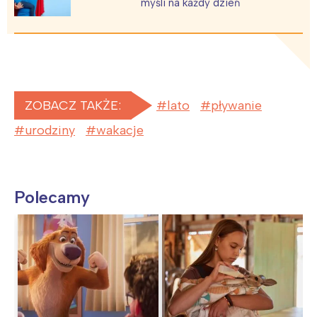
myśli na każdy dzień
ZOBACZ TAKŻE:
lato
pływanie
urodziny
wakacje
Polecamy