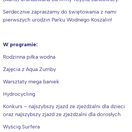
Serdecznie zapraszamy do świętowania z nami
pierwszych urodzin Parku Wodnego Koszalin!
Interesują mnie wydarzenia z
W programie:
tego regionu:
Rodzinna piłka wodna
Zajęcia z Aqua Zumby
Warszawa
Śląsk
Łódź
Kraków
Warsztaty mega baniek
Trójmiasto
Południe
Hydrocycling
Poznań
Północ
Konkurs – najszybszy zjazd ze zjeżdżalni dla dzieci
Wrocław
Wszystkie
oraz najszybszy zjazd ze zjeżdżalni dla dorosłych
Wybieram
Wyścig Surfera