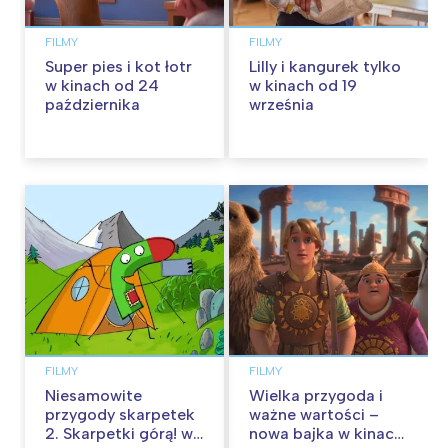
FILMY
FILMY
Super pies i kot łotr
Lilly i kangurek tylko
w kinach od 24
w kinach od 19
października
września
FILMY
FILMY
Niesamowite
Wielka przygoda i
przygody skarpetek
ważne wartości –
2. Skarpetki górą! w
nowa bajka w kinach