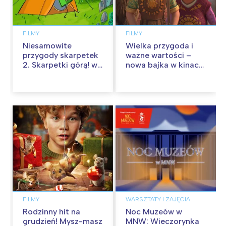
FILMY
FILMY
Niesamowite
Wielka przygoda i
przygody skarpetek
ważne wartości –
2. Skarpetki górą! w
nowa bajka w kinach
kinach od 12
od 30 stycznia
września
FILMY
WARSZTATY I ZAJĘCIA
Rodzinny hit na
Noc Muzeów w
grudzień! Mysz-masz
MNW: Wieczorynka