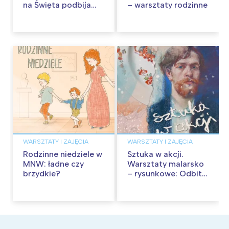
na Święta podbija
– warsztaty rodzinne
kina pełnią humoru i
przygód
WARSZTATY I ZAJĘCIA
WARSZTATY I ZAJĘCIA
Rodzinne niedziele w
Sztuka w akcji.
MNW: ładne czy
Warsztaty malarsko
brzydkie?
– rysunkowe: Odbite
tekstury – technika
frotażu