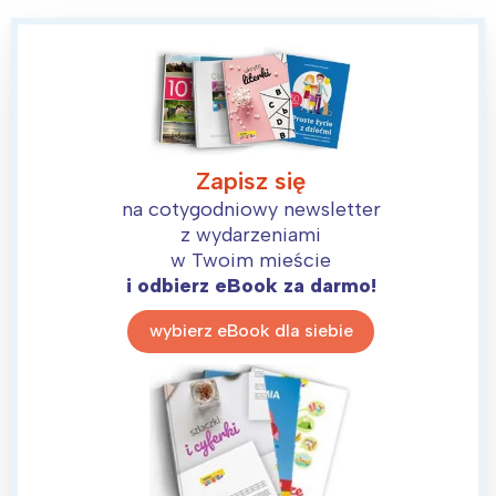
Zapisz się
na cotygodniowy newsletter
z wydarzeniami
Interesują mnie wydarzenia z
w Twoim mieście
tego regionu:
i odbierz eBook za darmo!
wybierz eBook dla siebie
Warszawa
Śląsk
Łódź
Kraków
Trójmiasto
Południe
Poznań
Północ
Wrocław
Wszystkie