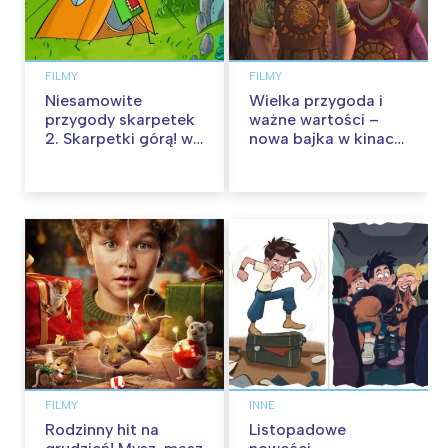
FILMY
FILMY
Niesamowite
Wielka przygoda i
przygody skarpetek
ważne wartości –
2. Skarpetki górą! w
nowa bajka w kinach
kinach od 12
od 30 stycznia
września
FILMY
INNE
Rodzinny hit na
Listopadowe