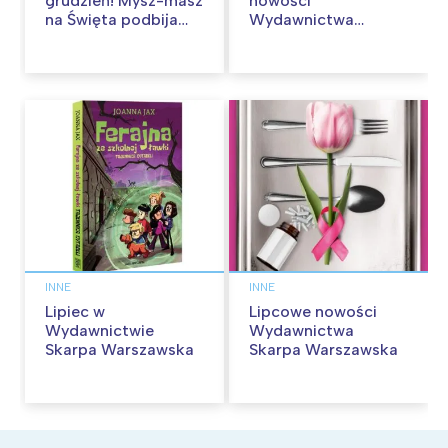
grudzień! Mysz-masz
nowości
na Święta podbija
Wydawnictwa
kina pełnią humoru i
Skarpa Warszawska.
przygód
Zaczytaj się jesienią!
INNE
INNE
Lipiec w
Lipcowe nowości
Wydawnictwie
Wydawnictwa
Skarpa Warszawska
Skarpa Warszawska