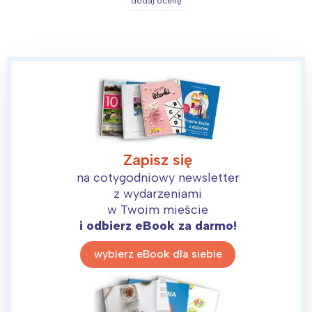
dodaj ocenę
Zapisz się
Interesują mnie wydarzenia z
na cotygodniowy newsletter
tego regionu:
z wydarzeniami
w Twoim mieście
Warszawa
Śląsk
i odbierz eBook za darmo!
Łódź
Kraków
wybierz eBook dla siebie
Trójmiasto
Południe
Poznań
Północ
Wrocław
Wszystkie