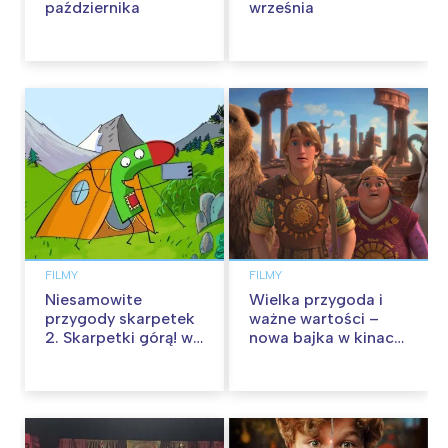
października
września
FILMY
FILMY
Niesamowite
Wielka przygoda i
przygody skarpetek
ważne wartości –
2. Skarpetki górą! w
nowa bajka w kinach
kinach od 12
od 30 stycznia
września