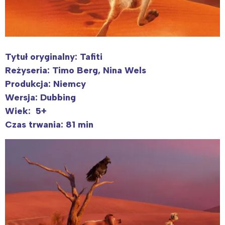
Interesują mnie wydarzenia z
Tytuł oryginalny: ​Tafiti
tego regionu:
Reżyseria: Timo Berg, Nina Wels
Produkcja: Niemcy
Wersja: Dubbing
Warszawa
Śląsk
Wiek: 5+
Łódź
Kraków
Czas trwania: 81 min
Trójmiasto
Południe
Poznań
Północ
Wrocław
Wszystkie
Wybieram